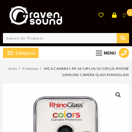
Ir
al
0
contenido
Categoría
MENÚ
Inicio
Productos
MICA CAMARA I-PH 14/14PLUS/15/15PLUS IPHONE
SAMSUNG CAMERA GLASS RHINOGLASS