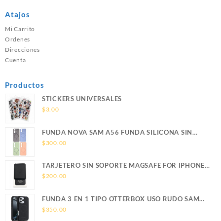
Atajos
Mi Carrito
Ordenes
Direcciones
Cuenta
Productos
STICKERS UNIVERSALES
$
3.00
FUNDA NOVA SAM A56 FUNDA SILICONA SIN
SOPORTE MAGNETICO SAMSUNG
$
300.00
TARJETERO SIN SOPORTE MAGSAFE FOR IPHONE
LEATHER WALLET MAGSAFE
$
200.00
FUNDA 3 EN 1 TIPO OTTERBOX USO RUDO SAM
S26 ULTRA SAMSUNG S26 ULTRA
$
350.00