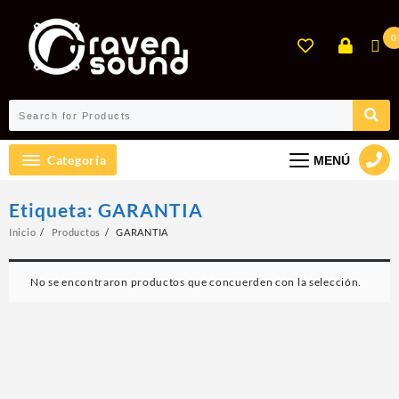
Ir
al
0
contenido
Categoría
MENÚ
Etiqueta:
GARANTIA
Inicio
Productos
GARANTIA
No se encontraron productos que concuerden con la selección.