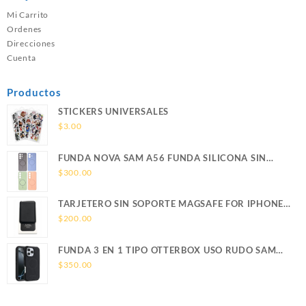
Mi Carrito
Ordenes
Direcciones
Cuenta
Productos
STICKERS UNIVERSALES
$
3.00
FUNDA NOVA SAM A56 FUNDA SILICONA SIN
SOPORTE MAGNETICO SAMSUNG
$
300.00
TARJETERO SIN SOPORTE MAGSAFE FOR IPHONE
LEATHER WALLET MAGSAFE
$
200.00
FUNDA 3 EN 1 TIPO OTTERBOX USO RUDO SAM
S26 ULTRA SAMSUNG S26 ULTRA
$
350.00