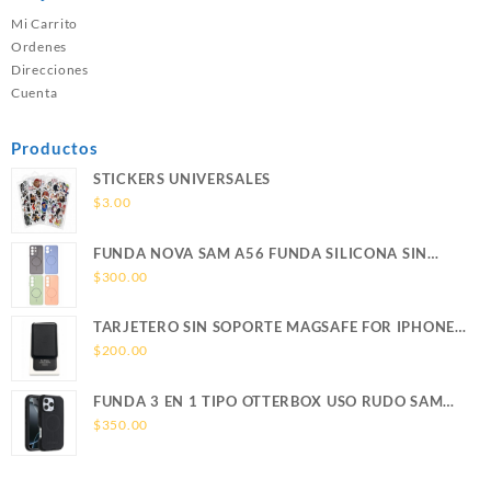
Mi Carrito
Ordenes
Direcciones
Cuenta
Productos
STICKERS UNIVERSALES
$
3.00
FUNDA NOVA SAM A56 FUNDA SILICONA SIN
SOPORTE MAGNETICO SAMSUNG
$
300.00
TARJETERO SIN SOPORTE MAGSAFE FOR IPHONE
LEATHER WALLET MAGSAFE
$
200.00
FUNDA 3 EN 1 TIPO OTTERBOX USO RUDO SAM
S26 ULTRA SAMSUNG S26 ULTRA
$
350.00