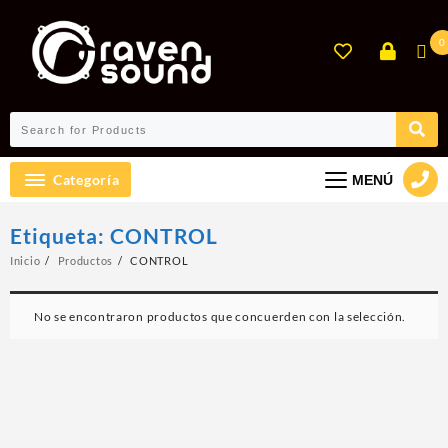
Ir
al
0
contenido
Categoría
MENÚ
Etiqueta:
CONTROL
Inicio
Productos
CONTROL
No se encontraron productos que concuerden con la selección.