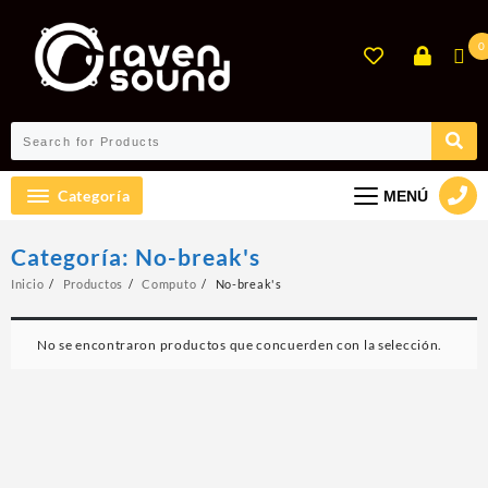
Ir
al
0
contenido
Categoría
MENÚ
Categoría:
No-break's
Inicio
Productos
Computo
No-break's
No se encontraron productos que concuerden con la selección.