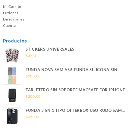
Mi Carrito
Ordenes
Direcciones
Cuenta
Productos
STICKERS UNIVERSALES
$
3.00
FUNDA NOVA SAM A56 FUNDA SILICONA SIN
SOPORTE MAGNETICO SAMSUNG
$
300.00
TARJETERO SIN SOPORTE MAGSAFE FOR IPHONE
LEATHER WALLET MAGSAFE
$
200.00
FUNDA 3 EN 1 TIPO OTTERBOX USO RUDO SAM
S26 ULTRA SAMSUNG S26 ULTRA
$
350.00