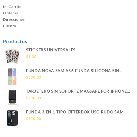
Mi Carrito
Ordenes
Direcciones
Cuenta
Productos
STICKERS UNIVERSALES
$
3.00
FUNDA NOVA SAM A56 FUNDA SILICONA SIN
SOPORTE MAGNETICO SAMSUNG
$
300.00
TARJETERO SIN SOPORTE MAGSAFE FOR IPHONE
LEATHER WALLET MAGSAFE
$
200.00
FUNDA 3 EN 1 TIPO OTTERBOX USO RUDO SAM
S26 ULTRA SAMSUNG S26 ULTRA
$
350.00