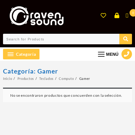
Ir
al
0
contenido
Categoría
MENÚ
Categoría:
Gamer
Inicio
Productos
Teclados
Computo
Gamer
No se encontraron productos que concuerden con la selección.