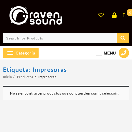
Ir
al
0
contenido
Categoría
MENÚ
Etiqueta:
Impresoras
Inicio
Productos
Impresoras
No se encontraron productos que concuerden con la selección.