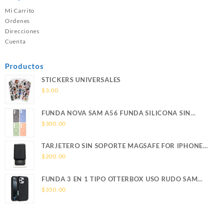
Mi Carrito
Ordenes
Direcciones
Cuenta
Productos
STICKERS UNIVERSALES
$
3.00
FUNDA NOVA SAM A56 FUNDA SILICONA SIN
SOPORTE MAGNETICO SAMSUNG
$
300.00
TARJETERO SIN SOPORTE MAGSAFE FOR IPHONE
LEATHER WALLET MAGSAFE
$
200.00
FUNDA 3 EN 1 TIPO OTTERBOX USO RUDO SAM
S26 ULTRA SAMSUNG S26 ULTRA
$
350.00