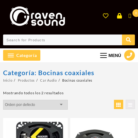
Ir
al
0
contenido
Categoría
MENÚ
Categoría:
Bocinas coaxiales
Inicio
Productos
Car Audio
Bocinas coaxiales
Mostrando todos los 2 resultados