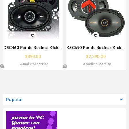
DSC460 Par de Bocinas Kicker
KSC690 Par de Bocinas Kicker
4X6″ 120W 2 Vías Linea DS
6×9″ 300W 2 Vías Linea KS
$
890.00
$
2,390.00
Añadir al carrito
Añadir al carrito
Popular