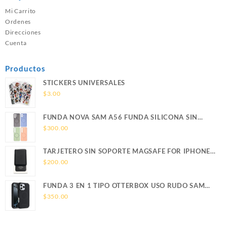
Mi Carrito
Ordenes
Direcciones
Cuenta
Productos
STICKERS UNIVERSALES
$
3.00
FUNDA NOVA SAM A56 FUNDA SILICONA SIN
SOPORTE MAGNETICO SAMSUNG
$
300.00
TARJETERO SIN SOPORTE MAGSAFE FOR IPHONE
LEATHER WALLET MAGSAFE
$
200.00
FUNDA 3 EN 1 TIPO OTTERBOX USO RUDO SAM
S26 ULTRA SAMSUNG S26 ULTRA
$
350.00