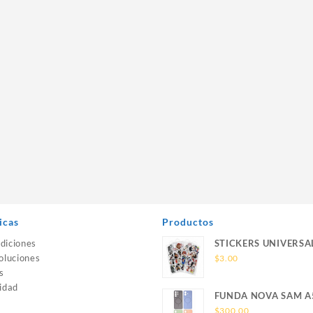
icas
Productos
diciones
STICKERS UNIVERSA
oluciones
$
3.00
s
idad
FUNDA NOVA SAM A
SILICONA SIN SOPO
$
300.00