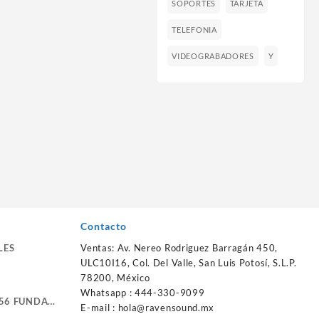
SOPORTES
TARJETA
TELEFONIA
VIDEOGRABADORES
Y
Contacto
LES
Ventas: Av. Nereo Rodriguez Barragán 450,
ULC10I16, Col. Del Valle, San Luis Potosí, S.L.P.
78200, México
Whatsapp : 444-330-9099
56 FUNDA
E-mail :
hola@ravensound.mx
RTE