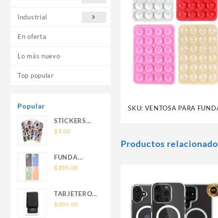
Industrial
En oferta
Lo más nuevo
Top popular
Popular
SKU:
VENTOSA PARA FUND
STICKERS
UNIVERSALES
$
3.00
Productos relacionado
FUNDA
NOVA SAM
$
300.00
A56 FUNDA
SILICONA
TARJETERO
SIN SOPORTE
SIN SOPORTE
$
200.00
MAGNETICO
MAGSAFE