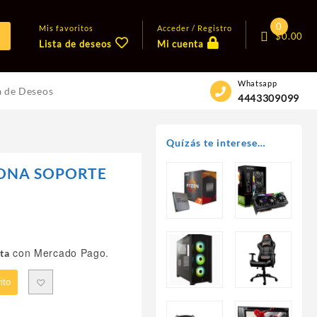
0
Mis favoritos
Acceder / Registro
$
0.00
Lista de deseos
Mi cuenta
Whatsapp
a de Deseos
4443309099
Quízás te interese…
CONA SOPORTE
con Mercado Pago.
ta
ito