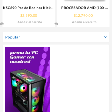
KSC690 Par de Bocinas Kicker
PROCESADOR AMD (100-
6×9″ 300W 2 Vías Linea KS
100001277WOF) RYZEN 9
$
2,390.00
$
12,790.00
9950X S-AM5, 16 CORE 4.3
Añadir al carrito
Añadir al carrito
GHZ, 170W, C/GRAFICOS,
S/FAN
Popular