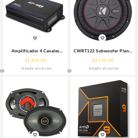
Amplificador 4 Canales
CWRT122 Subwoofer Plano
JCPower Nano RMINI-300.4
Kicker CompRT12 DVC 2
$
1,850.00
$
2,550.00
Ohms
Añadir al carrito
Añadir al carrito