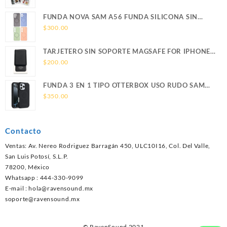
FUNDA NOVA SAM A56 FUNDA SILICONA SIN
SOPORTE MAGNETICO SAMSUNG
$
300.00
TARJETERO SIN SOPORTE MAGSAFE FOR IPHONE
LEATHER WALLET MAGSAFE
$
200.00
FUNDA 3 EN 1 TIPO OTTERBOX USO RUDO SAM
S26 ULTRA SAMSUNG S26 ULTRA
$
350.00
Contacto
Ventas: Av. Nereo Rodriguez Barragán 450, ULC10I16, Col. Del Valle,
San Luis Potosí, S.L.P.
78200, México
Whatsapp : 444-330-9099
E-mail :
hola@ravensound.mx
soporte@ravensound.mx
© RavenSound 2021