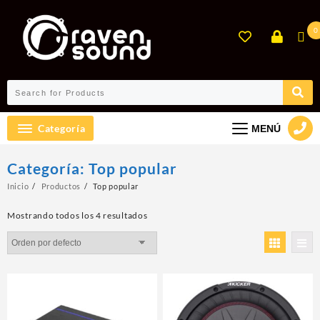
Ir
al
0
contenido
Categoría
MENÚ
Categoría:
Top popular
Inicio
Productos
Top popular
Mostrando todos los 4 resultados