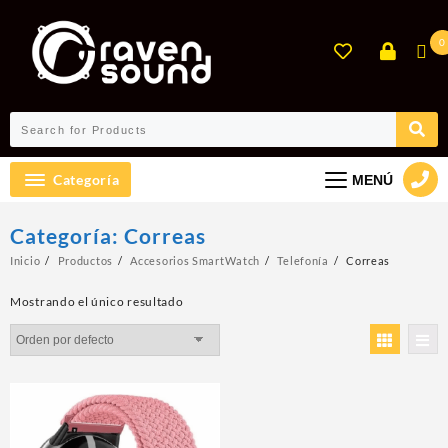
Ir
al
0
contenido
Categoría
MENÚ
Categoría:
Correas
Inicio
Productos
Accesorios SmartWatch
Telefonía
Correas
Mostrando el único resultado