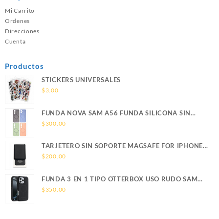
Mi Carrito
Ordenes
Direcciones
Cuenta
Productos
STICKERS UNIVERSALES
$
3.00
FUNDA NOVA SAM A56 FUNDA SILICONA SIN
SOPORTE MAGNETICO SAMSUNG
$
300.00
TARJETERO SIN SOPORTE MAGSAFE FOR IPHONE
LEATHER WALLET MAGSAFE
$
200.00
FUNDA 3 EN 1 TIPO OTTERBOX USO RUDO SAM
S26 ULTRA SAMSUNG S26 ULTRA
$
350.00