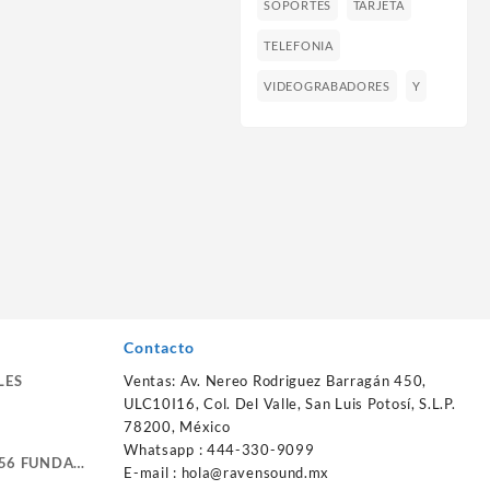
SOPORTES
TARJETA
TELEFONIA
VIDEOGRABADORES
Y
Contacto
LES
Ventas: Av. Nereo Rodriguez Barragán 450,
ULC10I16, Col. Del Valle, San Luis Potosí, S.L.P.
78200, México
Whatsapp : 444-330-9099
56 FUNDA
E-mail :
hola@ravensound.mx
RTE