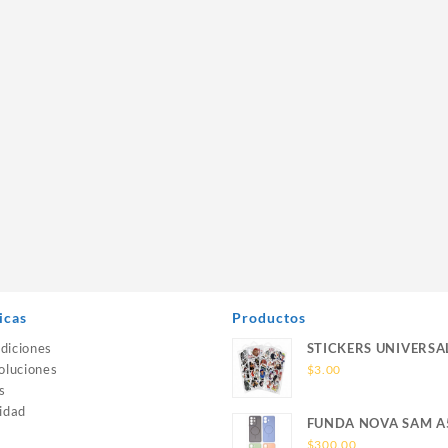
icas
Productos
diciones
STICKERS UNIVERSA
oluciones
$
3.00
s
idad
FUNDA NOVA SAM A
SILICONA SIN SOPO
$
300.00