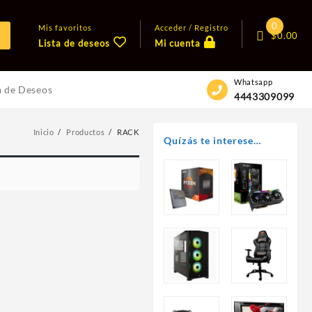
0
Mis favoritos
Acceder / Registro
$
0.00
Lista de deseos
Mi cuenta
Whatsapp
a de Deseos
4443309099
Inicio
Productos
RACK
Quízás te interese…