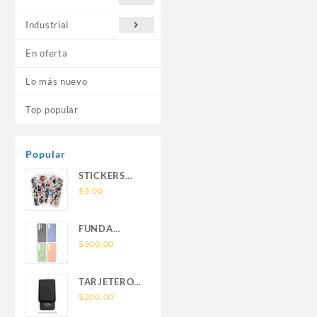
Industrial
En oferta
Lo más nuevo
Top popular
Popular
STICKERS
UNIVERSALES
$
3.00
FUNDA
NOVA SAM
$
300.00
A56 FUNDA
SILICONA
TARJETERO
SIN SOPORTE
SIN SOPORTE
$
200.00
MAGNETICO
MAGSAFE