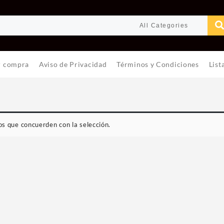
r compra
Aviso de Privacidad
Términos y Condiciones
List
s que concuerden con la selección.