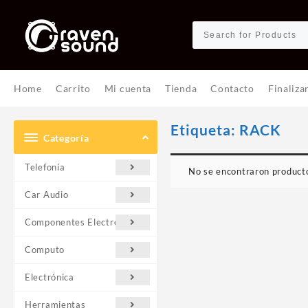
Ir
al
contenido
Home
Carrito
Mi cuenta
Tienda
Contacto
Finaliza
Etiqueta:
RACK
Categoría
Telefonía
No se encontraron producto
Car Audio
Componentes Electrónicos
Computo
Electrónica
Herramientas