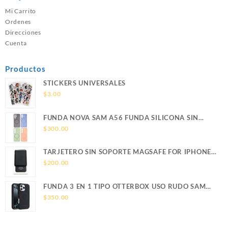
Mi Carrito
Ordenes
Direcciones
Cuenta
Productos
STICKERS UNIVERSALES
$
3.00
FUNDA NOVA SAM A56 FUNDA SILICONA SIN
SOPORTE MAGNETICO SAMSUNG
$
300.00
TARJETERO SIN SOPORTE MAGSAFE FOR IPHONE
LEATHER WALLET MAGSAFE
$
200.00
FUNDA 3 EN 1 TIPO OTTERBOX USO RUDO SAM
S26 ULTRA SAMSUNG S26 ULTRA
$
350.00