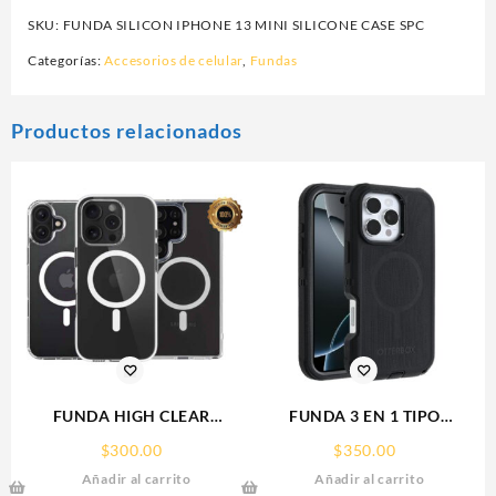
13
SKU:
FUNDA SILICON IPHONE 13 MINI SILICONE CASE SPC
MINI
SILICONE
Categorías:
Accesorios de celular
,
Fundas
CASE
SPC
cantidad
Productos relacionados
FUNDA HIGH CLEAR
FUNDA 3 EN 1 TIPO
IPHONE 15 WEKOVER
OTTERBOX USO RUDO SAM
$
300.00
$
350.00
S26 ULTRA SAMSUNG S26
Añadir al carrito
Añadir al carrito
ULTRA