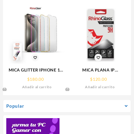
MICA GLITTER IPHONE 17
MICA PLANA IP
PRO MAX/IP 16PROMAX
16PRO/17/17PRO IPHONE
$
180.00
$
120.00
GLITTER FRAME
9H RHINOGLASS
Añadir al carrito
Añadir al carrito
RHINOGLASS
Popular