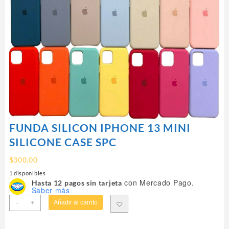
FUNDA SILICON IPHONE 13 MINI
SILICONE CASE SPC
$
300.00
1 disponibles
con Mercado Pago.
Hasta 12 pagos sin tarjeta
Saber más
FUNDA
-
+
Añadir al carrito
SILICON
IPHONE