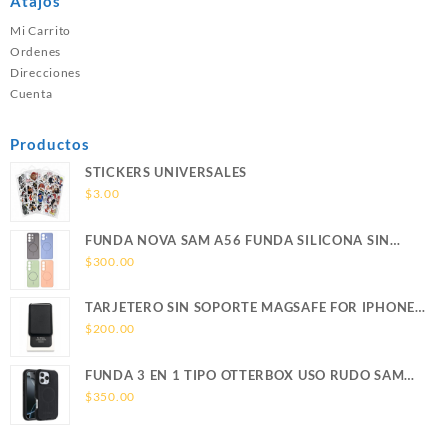
Atajos
Mi Carrito
Ordenes
Direcciones
Cuenta
Productos
STICKERS UNIVERSALES
$
3.00
FUNDA NOVA SAM A56 FUNDA SILICONA SIN
SOPORTE MAGNETICO SAMSUNG
$
300.00
TARJETERO SIN SOPORTE MAGSAFE FOR IPHONE
LEATHER WALLET MAGSAFE
$
200.00
FUNDA 3 EN 1 TIPO OTTERBOX USO RUDO SAM
S26 ULTRA SAMSUNG S26 ULTRA
$
350.00