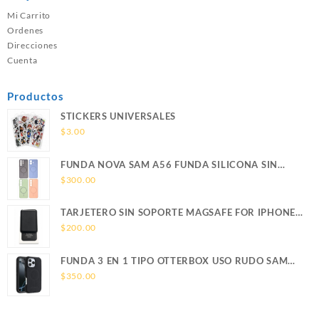
Mi Carrito
Ordenes
Direcciones
Cuenta
Productos
STICKERS UNIVERSALES
$
3.00
FUNDA NOVA SAM A56 FUNDA SILICONA SIN
SOPORTE MAGNETICO SAMSUNG
$
300.00
TARJETERO SIN SOPORTE MAGSAFE FOR IPHONE
LEATHER WALLET MAGSAFE
$
200.00
FUNDA 3 EN 1 TIPO OTTERBOX USO RUDO SAM
S26 ULTRA SAMSUNG S26 ULTRA
$
350.00