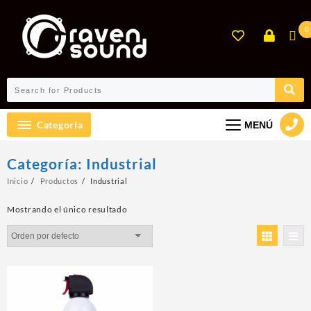
Ir
al
0
contenido
Categoría
MENÚ
Categoría:
Industrial
Inicio
Productos
Industrial
Mostrando el único resultado