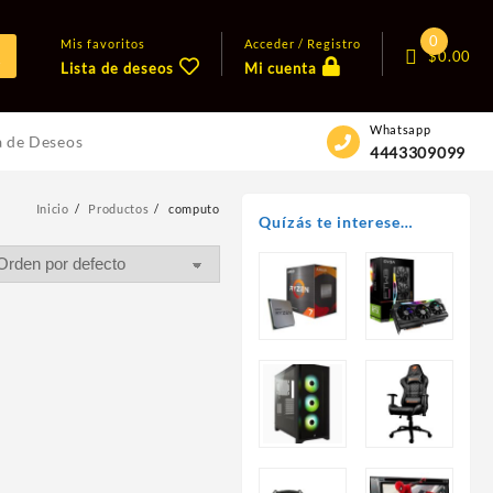
0
Mis favoritos
Acceder / Registro
$
0.00
Lista de deseos
Mi cuenta
Whatsapp
a de Deseos
4443309099
Inicio
Productos
computo
Quízás te interese…