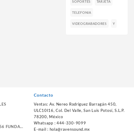
SOPORTES
TARJETA
TELEFONIA
VIDEOGRABADORES
Y
Contacto
LES
Ventas: Av. Nereo Rodriguez Barragán 450,
ULC10I16, Col. Del Valle, San Luis Potosí, S.L.P.
78200, México
Whatsapp : 444-330-9099
56 FUNDA
E-mail :
hola@ravensound.mx
RTE