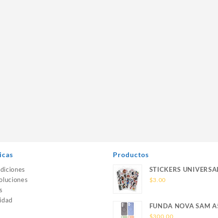
icas
Productos
diciones
STICKERS UNIVERSA
oluciones
$
3.00
s
idad
FUNDA NOVA SAM A
SILICONA SIN SOPO
$
300.00