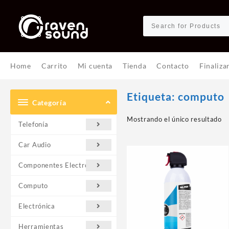
Ir
al
contenido
Home
Carrito
Mi cuenta
Tienda
Contacto
Finaliza
Etiqueta:
computo
Categoría
Mostrando el único resultado
Telefonía
Car Audio
Componentes Electrónicos
Computo
Electrónica
Herramientas