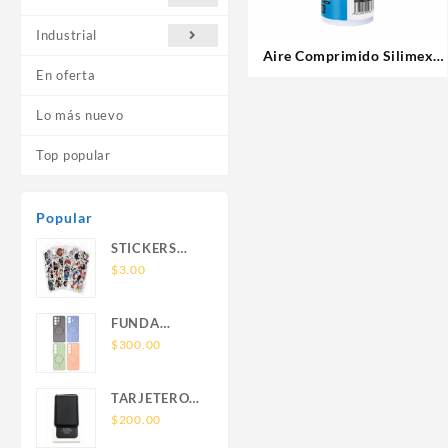
Industrial
Aire Comprimido Silimex
En oferta
AeroJet 440ml
Lo más nuevo
Top popular
Popular
STICKERS
UNIVERSALES
$
3.00
FUNDA
NOVA SAM
$
300.00
A56 FUNDA
SILICONA
TARJETERO
SIN SOPORTE
SIN SOPORTE
$
200.00
MAGNETICO
MAGSAFE