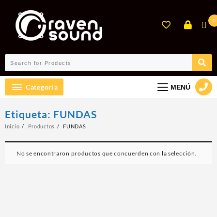
Ir
al
0
contenido
Categoría
MENÚ
Etiqueta:
FUNDAS
Inicio
Productos
FUNDAS
No se encontraron productos que concuerden con la selección.