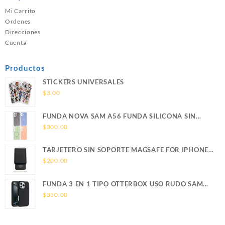
Mi Carrito
Ordenes
Direcciones
Cuenta
Productos
STICKERS UNIVERSALES
$
3.00
FUNDA NOVA SAM A56 FUNDA SILICONA SIN
SOPORTE MAGNETICO SAMSUNG
$
300.00
TARJETERO SIN SOPORTE MAGSAFE FOR IPHONE
LEATHER WALLET MAGSAFE
$
200.00
FUNDA 3 EN 1 TIPO OTTERBOX USO RUDO SAM
S26 ULTRA SAMSUNG S26 ULTRA
$
350.00