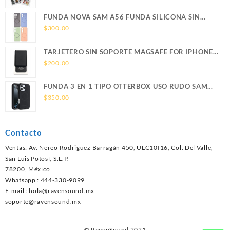
FUNDA NOVA SAM A56 FUNDA SILICONA SIN
SOPORTE MAGNETICO SAMSUNG
$
300.00
TARJETERO SIN SOPORTE MAGSAFE FOR IPHONE
LEATHER WALLET MAGSAFE
$
200.00
FUNDA 3 EN 1 TIPO OTTERBOX USO RUDO SAM
S26 ULTRA SAMSUNG S26 ULTRA
$
350.00
Contacto
Ventas: Av. Nereo Rodriguez Barragán 450, ULC10I16, Col. Del Valle,
San Luis Potosí, S.L.P.
78200, México
Whatsapp : 444-330-9099
E-mail :
hola@ravensound.mx
soporte@ravensound.mx
© RavenSound 2021