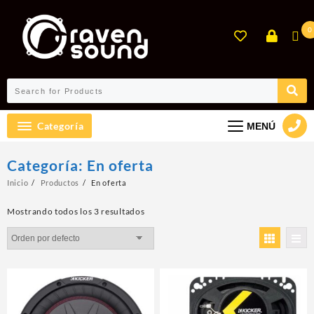
Ir
al
0
contenido
Categoría
MENÚ
Categoría:
En oferta
Inicio
Productos
En oferta
Mostrando todos los 3 resultados