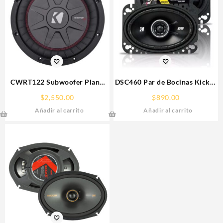
CWRT122 Subwoofer Plano
DSC460 Par de Bocinas Kicker
Kicker CompRT12 DVC 2
4X6″ 120W 2 Vías Linea DS
$
2,550.00
$
890.00
Ohms
Añadir al carrito
Añadir al carrito