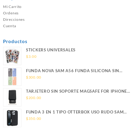
Mi Carrito
Ordenes
Direcciones
Cuenta
Productos
STICKERS UNIVERSALES
$
3.00
FUNDA NOVA SAM A56 FUNDA SILICONA SIN
SOPORTE MAGNETICO SAMSUNG
$
300.00
TARJETERO SIN SOPORTE MAGSAFE FOR IPHONE
LEATHER WALLET MAGSAFE
$
200.00
FUNDA 3 EN 1 TIPO OTTERBOX USO RUDO SAM
S26 ULTRA SAMSUNG S26 ULTRA
$
350.00