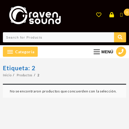
Ir
al
0
contenido
Categoría
MENÚ
Etiqueta:
2
Inicio
Productos
2
No se encontraron productos que concuerden con la selección.