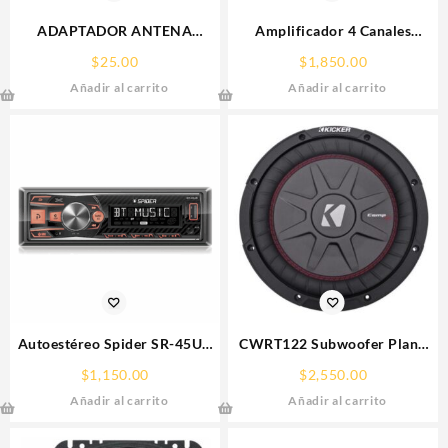
ADAPTADOR ANTENA
Amplificador 4 Canales
AUTOMOTRIZ TIPO
JCPower Nano RMINI-300.4
$
25.00
$
1,850.00
VOLKSWAGEN – EUROPEO
Añadir al carrito
Añadir al carrito
Autoestéreo Spider SR-45UB
CWRT122 Subwoofer Plano
AUX Bluetooth USB FM/AM
Kicker CompRT12 DVC 2
$
1,150.00
$
2,550.00
Ohms
Añadir al carrito
Añadir al carrito