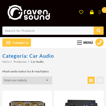
Ir
al
0
contenido
Categoría
MENÚ
Categoría:
Car Audio
Inicio
Productos
Car Audio
Mostrando todos los 8 resultados