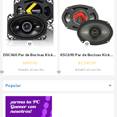
DSC460 Par de Bocinas Kicker
KSC690 Par de Bocinas Kicker
4X6″ 120W 2 Vías Linea DS
6×9″ 300W 2 Vías Linea KS
$
890.00
$
2,390.00
Añadir al carrito
Añadir al carrito
Popular