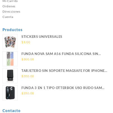
Mi Carrito
Ordenes
Direcciones
Cuenta
Productos
STICKERS UNIVERSALES
$
3.00
FUNDA NOVA SAM A56 FUNDA SILICONA SIN
SOPORTE MAGNETICO SAMSUNG
$
300.00
TARJETERO SIN SOPORTE MAGSAFE FOR IPHONE
LEATHER WALLET MAGSAFE
$
200.00
FUNDA 3 EN 1 TIPO OTTERBOX USO RUDO SAM
S26 ULTRA SAMSUNG S26 ULTRA
$
350.00
Contacto