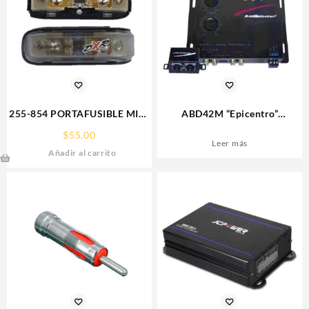
255-854 PORTAFUSIBLE MINI
ABD42M “Epicentro”
ANL DXR C/FUSIBLE 80A
Restaurador de Bajos
$
55.00
Audiobahn Doble Perilla
Leer más
Añadir al carrito