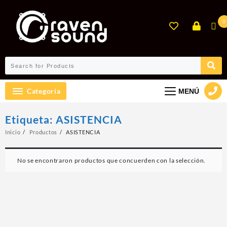
Ir
al
0
contenido
Categoría
MENÚ
Etiqueta:
ASISTENCIA
Inicio
Productos
ASISTENCIA
No se encontraron productos que concuerden con la selección.