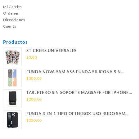
Mi Carrito
Ordenes
Direcciones
Cuenta
Productos
STICKERS UNIVERSALES
$
3.00
FUNDA NOVA SAM A56 FUNDA SILICONA SIN
SOPORTE MAGNETICO SAMSUNG
$
300.00
TARJETERO SIN SOPORTE MAGSAFE FOR IPHONE
LEATHER WALLET MAGSAFE
$
200.00
FUNDA 3 EN 1 TIPO OTTERBOX USO RUDO SAM
S26 ULTRA SAMSUNG S26 ULTRA
$
350.00