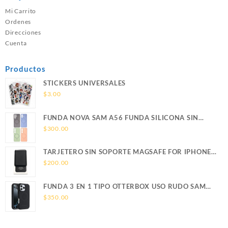
Mi Carrito
Ordenes
Direcciones
Cuenta
Productos
STICKERS UNIVERSALES
$
3.00
FUNDA NOVA SAM A56 FUNDA SILICONA SIN
SOPORTE MAGNETICO SAMSUNG
$
300.00
TARJETERO SIN SOPORTE MAGSAFE FOR IPHONE
LEATHER WALLET MAGSAFE
$
200.00
FUNDA 3 EN 1 TIPO OTTERBOX USO RUDO SAM
S26 ULTRA SAMSUNG S26 ULTRA
$
350.00