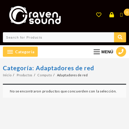
Ir
al
0
contenido
Categoría
MENÚ
Categoría:
Adaptadores de red
Inicio
Productos
Computo
Adaptadores de red
No se encontraron productos que concuerden con la selección.