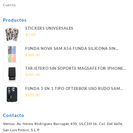
Cuenta
Productos
STICKERS UNIVERSALES
$
3.00
FUNDA NOVA SAM A56 FUNDA SILICONA SIN
SOPORTE MAGNETICO SAMSUNG
$
300.00
TARJETERO SIN SOPORTE MAGSAFE FOR IPHONE
LEATHER WALLET MAGSAFE
$
200.00
FUNDA 3 EN 1 TIPO OTTERBOX USO RUDO SAM
S26 ULTRA SAMSUNG S26 ULTRA
$
350.00
Contacto
Ventas: Av. Nereo Rodriguez Barragán 450, ULC10I16, Col. Del Valle,
San Luis Potosí, S.L.P.