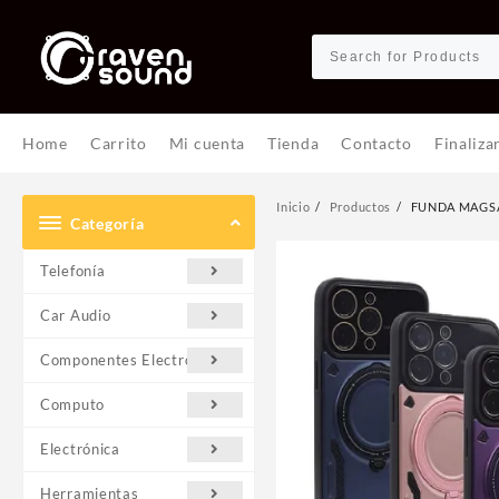
Ir
al
contenido
Home
Carrito
Mi cuenta
Tienda
Contacto
Finaliza
Inicio
Productos
FUNDA MAGSA
Categoría
Telefonía
Car Audio
Componentes Electrónicos
Computo
Electrónica
Herramientas