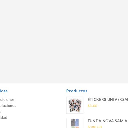
icas
Productos
diciones
STICKERS UNIVERSA
oluciones
$
3.00
s
idad
FUNDA NOVA SAM A
SILICONA SIN SOPO
$
300.00