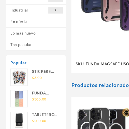
Industrial
En oferta
Lo más nuevo
Top popular
Popular
SKU:
FUNDA MAGSAFE USO
STICKERS
UNIVERSALES
$
3.00
Productos relacionado
FUNDA
NOVA SAM
$
300.00
A56 FUNDA
SILICONA
TARJETERO
SIN SOPORTE
SIN SOPORTE
$
200.00
MAGNETICO
MAGSAFE