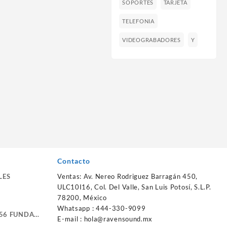
SOPORTES
TARJETA
TELEFONIA
VIDEOGRABADORES
Y
Contacto
LES
Ventas: Av. Nereo Rodriguez Barragán 450,
ULC10I16, Col. Del Valle, San Luis Potosí, S.L.P.
78200, México
Whatsapp : 444-330-9099
56 FUNDA
E-mail :
hola@ravensound.mx
RTE