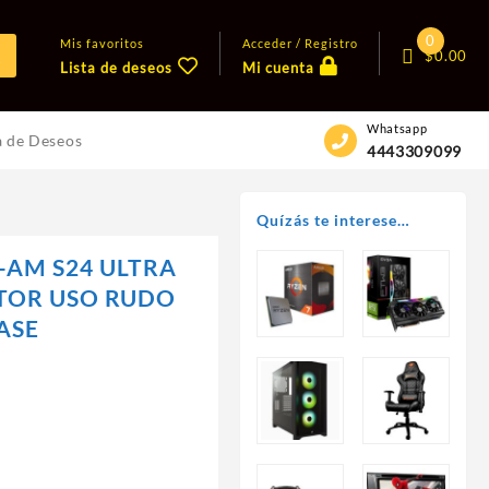
0
Mis favoritos
Acceder / Registro
$
0.00
Lista de deseos
Mi cuenta
Whatsapp
a de Deseos
4443309099
Quízás te interese…
-AM S24 ULTRA
TOR USO RUDO
ASE