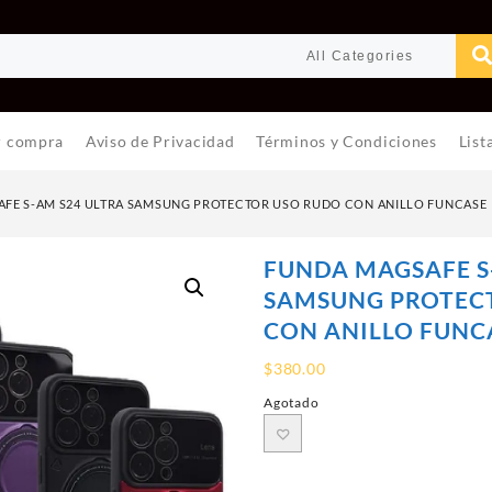
r compra
Aviso de Privacidad
Términos y Condiciones
List
FE S-AM S24 ULTRA SAMSUNG PROTECTOR USO RUDO CON ANILLO FUNCASE
FUNDA MAGSAFE S
SAMSUNG PROTEC
CON ANILLO FUNC
$
380.00
Agotado