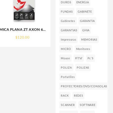
DUROS
ENERGIA
FUNDAS
GABINETE
Gabinetes
GARANTIA
MICA PLANA ZT AXON 60
GARANTIAS
GHIA
ZTE 9H RHINOGLASS
$
120.00
Impresoras
MEMORIAS
MICRO
Monitores
Mouse
P/TV/
Pc´s
POLIZA
POLIZAS
Portatiles
PROYECTORES/DVD/CONSOLAS
RACK
REDES
SCANNER
SOFTWARE