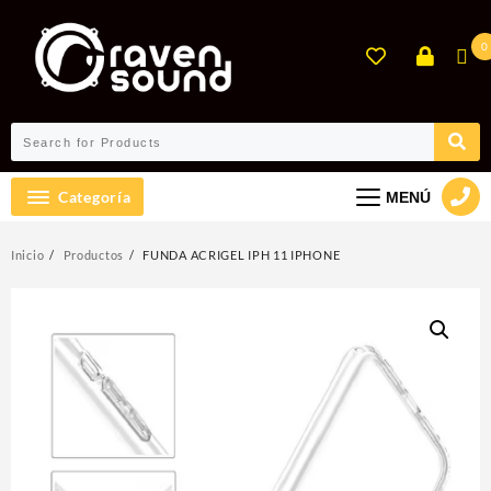
Ir
al
0
contenido
Categoría
MENÚ
Inicio
Productos
FUNDA ACRIGEL IPH 11 IPHONE