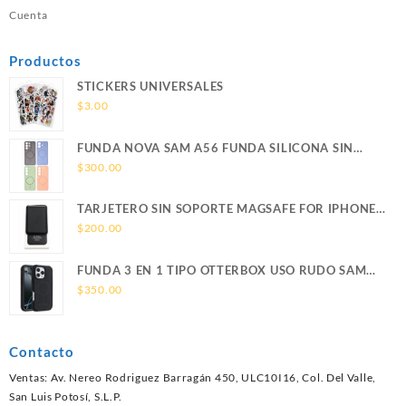
Cuenta
Productos
STICKERS UNIVERSALES
$
3.00
FUNDA NOVA SAM A56 FUNDA SILICONA SIN
SOPORTE MAGNETICO SAMSUNG
$
300.00
TARJETERO SIN SOPORTE MAGSAFE FOR IPHONE
LEATHER WALLET MAGSAFE
$
200.00
FUNDA 3 EN 1 TIPO OTTERBOX USO RUDO SAM
S26 ULTRA SAMSUNG S26 ULTRA
$
350.00
Contacto
Ventas: Av. Nereo Rodriguez Barragán 450, ULC10I16, Col. Del Valle,
San Luis Potosí, S.L.P.