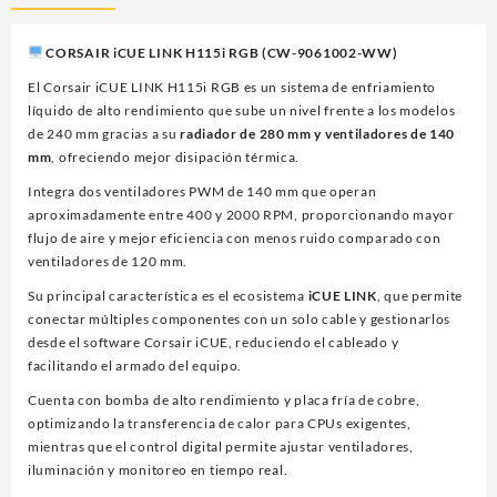
WW)
ICUE
CORSAIR iCUE LINK H115i RGB (CW-9061002-WW)
LINK
H115I
El Corsair iCUE LINK H115i RGB es un sistema de enfriamiento
RGB
líquido de alto rendimiento que sube un nivel frente a los modelos
AIO,280MM,2
de 240 mm gracias a su
radiador de 280 mm y ventiladores de 140
FAN,NEGRO
mm
, ofreciendo mejor disipación térmica.
cantidad
Integra dos ventiladores PWM de 140 mm que operan
aproximadamente entre 400 y 2000 RPM, proporcionando mayor
flujo de aire y mejor eficiencia con menos ruido comparado con
ventiladores de 120 mm.
Su principal característica es el ecosistema
iCUE LINK
, que permite
conectar múltiples componentes con un solo cable y gestionarlos
desde el software Corsair iCUE, reduciendo el cableado y
facilitando el armado del equipo.
Cuenta con bomba de alto rendimiento y placa fría de cobre,
optimizando la transferencia de calor para CPUs exigentes,
mientras que el control digital permite ajustar ventiladores,
iluminación y monitoreo en tiempo real.