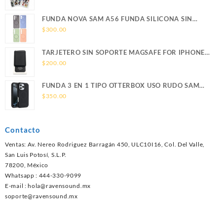
FUNDA NOVA SAM A56 FUNDA SILICONA SIN
SOPORTE MAGNETICO SAMSUNG
$
300.00
TARJETERO SIN SOPORTE MAGSAFE FOR IPHONE
LEATHER WALLET MAGSAFE
$
200.00
FUNDA 3 EN 1 TIPO OTTERBOX USO RUDO SAM
S26 ULTRA SAMSUNG S26 ULTRA
$
350.00
Contacto
Ventas: Av. Nereo Rodriguez Barragán 450, ULC10I16, Col. Del Valle,
San Luis Potosí, S.L.P.
78200, México
Whatsapp : 444-330-9099
E-mail :
hola@ravensound.mx
soporte@ravensound.mx