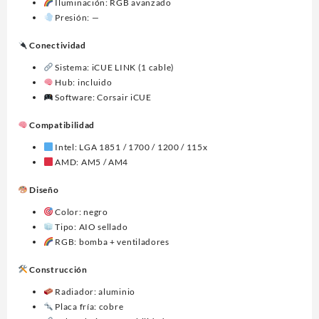
Iluminación: RGB avanzado
Presión: —
Conectividad
Sistema: iCUE LINK (1 cable)
Hub: incluido
Software: Corsair iCUE
Compatibilidad
Intel: LGA 1851 / 1700 / 1200 / 115x
AMD: AM5 / AM4
Diseño
Color: negro
Tipo: AIO sellado
RGB: bomba + ventiladores
Construcción
Radiador: aluminio
Placa fría: cobre