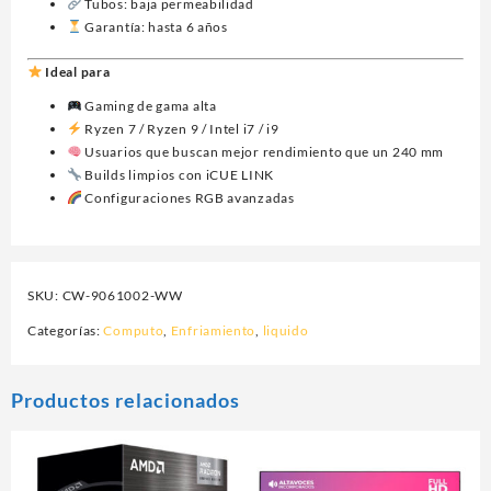
Tubos: baja permeabilidad
Garantía: hasta 6 años
Ideal para
Gaming de gama alta
Ryzen 7 / Ryzen 9 / Intel i7 / i9
Usuarios que buscan mejor rendimiento que un 240 mm
Builds limpios con iCUE LINK
Configuraciones RGB avanzadas
SKU:
CW-9061002-WW
Categorías:
Computo
,
Enfriamiento
,
liquido
Productos relacionados