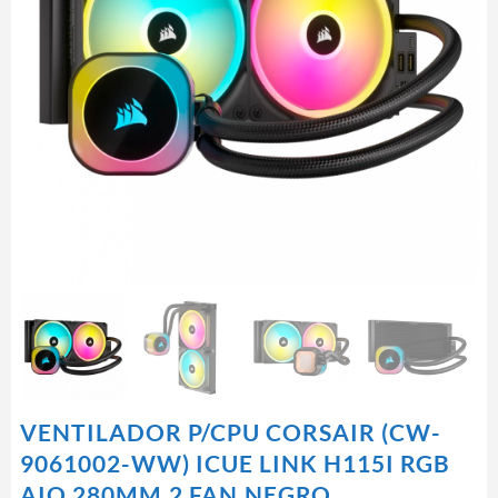
VENTILADOR P/CPU CORSAIR (CW-
9061002-WW) ICUE LINK H115I RGB
AIO,280MM,2 FAN,NEGRO