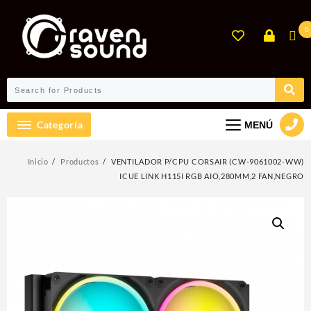
Ir
al
0
contenido
Categoría
MENÚ
Inicio
Productos
VENTILADOR P/CPU CORSAIR (CW-9061002-WW)
ICUE LINK H115I RGB AIO,280MM,2 FAN,NEGRO