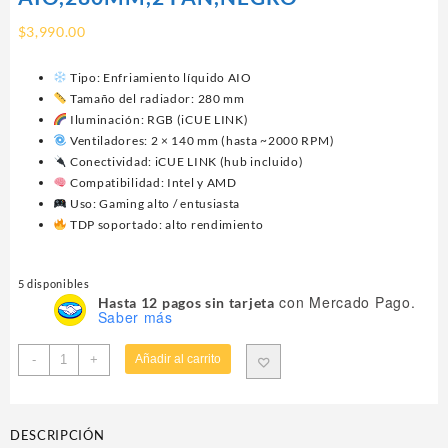
$
3,990.00
Tipo: Enfriamiento líquido AIO
Tamaño del radiador: 280 mm
Iluminación: RGB (iCUE LINK)
Ventiladores: 2 × 140 mm (hasta ~2000 RPM)
Conectividad: iCUE LINK (hub incluido)
Compatibilidad: Intel y AMD
Uso: Gaming alto / entusiasta
TDP soportado: alto rendimiento
5 disponibles
con Mercado Pago.
Hasta 12 pagos sin tarjeta
Saber más
VENTILADOR
-
+
Añadir al carrito
P/CPU
CORSAIR
(CW-
DESCRIPCIÓN
9061002-