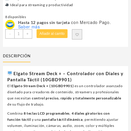
Ideal para streaming y productividad
8 disponibles
con Mercado Pago.
Hasta 12 pagos sin tarjeta
Saber más
TECLADO
-
+
Añadir al carrito
P/STREAMING
ELGATO
(10GBD9901)
DESCRIPCIÓN
STREAM
DECK
+,8
Elgato Stream Deck + – Controlador con Diales y
TECLAS,AJUSTE
Pantalla Táctil (10GBD9901)
DE
El
Elgato Stream Deck + (10GBD9901)
es un controlador avanzado
NIVELES,PANTALLA
diseñado para creadores de contenido, streamers y profesionales
TACTIL,NEGR
que necesitan
control preciso, rápido y totalmente personalizable
cantidad
de su flujo de trabajo.
Combina
8 teclas LCD programables
,
4 diales giratorios con
función táctil
y una
pantalla táctil dinámica
, permitiendo ajustar
volumen, iluminación, cámaras, audio, zoom, color y múltiples