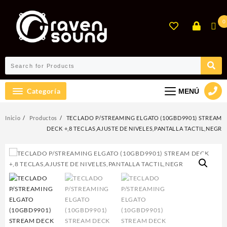
Ir
al
0
contenido
Categoría
MENÚ
Inicio
Productos
TECLADO P/STREAMING ELGATO (10GBD9901) STREAM
DECK +,8 TECLAS,AJUSTE DE NIVELES,PANTALLA TACTIL,NEGR