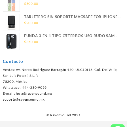
SOPORTE MAGNETICO SAMSUNG
$
300.00
TARJETERO SIN SOPORTE MAGSAFE FOR IPHONE
LEATHER WALLET MAGSAFE
$
200.00
FUNDA 3 EN 1 TIPO OTTERBOX USO RUDO SAM
S26 ULTRA SAMSUNG S26 ULTRA
$
350.00
Contacto
Ventas: Av. Nereo Rodriguez Barragán 450, ULC10I16, Col. Del Valle,
San Luis Potosí, S.L.P.
78200, México
Whatsapp : 444-330-9099
E-mail :
hola@ravensound.mx
soporte@ravensound.mx
© RavenSound 2021