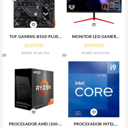
TUF GAMING B550-PLUS
MONITOR LED GAMER
WIFI II ASUS TARJETA
BALAM RUSH ULTRA
$
3,290.00
$
2,890.00
MADRE SOCKET
ODYSSEY MTX24G/23.8
Añadir al carrito
Añadir al carrito
AM4,4*DDR4,HDMI,DP,PCIE-
PLANO 16:9/144HZ/FULL
4.0,ATX
HD 1920X1080/NEGRO/BR-
932417
PROCESADOR AMD (100-
PROCESADOR INTEL