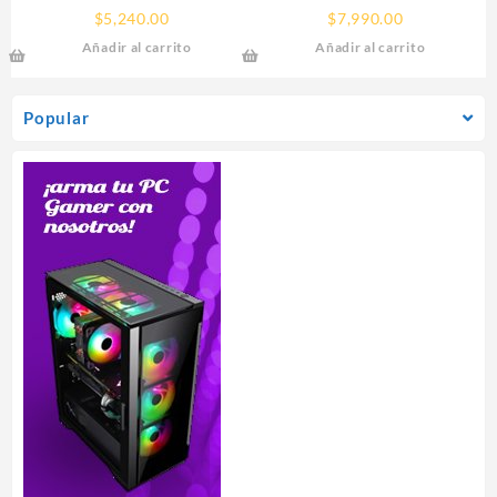
100000926WOF) RYZEN 7
(BX8071512900KF) CORE I9-
$
5,240.00
$
7,990.00
5700X S-AM4, 8 CORE 3.4
12900KF S-1700 16CORES
Añadir al carrito
Añadir al carrito
GHZ, 65W, S/GRAFICOS
5.2GHZ 125W S/GRAFICOS
S/FAN
S/DISIPADOR
Popular