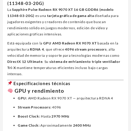
(11348-03-20G)
RADEON
La
Sapphire Pulse Radeon RX 9070 XT 16 GB GDDR6 (modelo
RX
11348-03-20G)
es una
tarjeta gráfica de gama alta
diseñada para
9070
jugadores exigentes y creadores de contenido que buscan
XT
rendimiento sólido en juegos modernos, edición de video y
16GB
aplicaciones gráficas intensivas.
GDDR6
2*DP
Está equipada con la
GPU AMD Radeon RX 9070 XT
basada en la
2*HDMI
arquitectura
RDNA 4
, que ofrece
4096 stream processors
, alta
cantidad
velocidad de memoria y soporte para tecnologías modernas como
DirectX 12 Ultimate
. Su
sistema de enfriamiento triple ventilador
Tri-X
mantiene temperaturas eficientes incluso bajo cargas
intensas.
Especificaciones técnicas
GPU y rendimiento
GPU:
AMD Radeon RX 9070 XT — arquitectura RDNA 4
Stream Processors:
4096
Boost Clock:
Hasta
2970 MHz
Game Clock:
Aproximadamente
2400 MHz