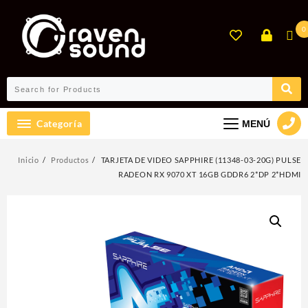
Ir
al
0
contenido
Categoría
MENÚ
Inicio
Productos
TARJETA DE VIDEO SAPPHIRE (11348-03-20G) PULSE
RADEON RX 9070 XT 16GB GDDR6 2*DP 2*HDMI