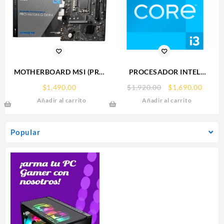
MOTHERBOARD MSI (PRO
PROCESADOR INTEL
H610M-G DDR4) SOCKET
(BX8071512100F) CORE I3-
Original
Curre
$
1,490.00
$
1,920.00
$
1,690.00
1700, 2*DDR4 3200MHZ,
12100F S-1700 4CORES
price
price
Añadir al carrito
Añadir al carrito
1*HDMI, 1*VGA, MICRO ATX
4.30GHZ 65W SIN
was:
is:
GRAFICOS
$1,920.00.
$1,690
Popular