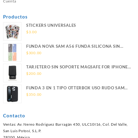
Cuenta
Productos
STICKERS UNIVERSALES
$
3.00
FUNDA NOVA SAM A56 FUNDA SILICONA SIN
SOPORTE MAGNETICO SAMSUNG
$
300.00
TARJETERO SIN SOPORTE MAGSAFE FOR IPHONE
LEATHER WALLET MAGSAFE
$
200.00
FUNDA 3 EN 1 TIPO OTTERBOX USO RUDO SAM
S26 ULTRA SAMSUNG S26 ULTRA
$
350.00
Contacto
Ventas: Av. Nereo Rodriguez Barragán 450, ULC10I16, Col. Del Valle,
San Luis Potosí, S.L.P.
78200, México