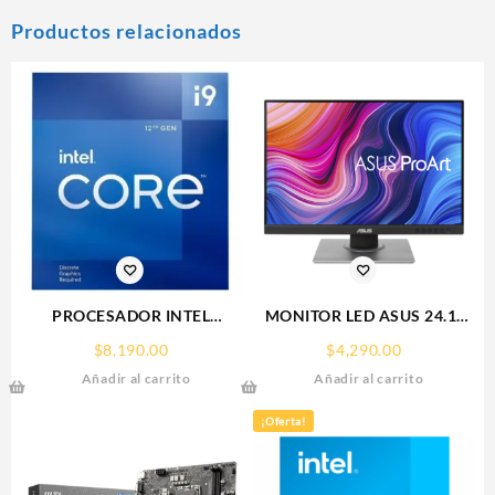
Productos relacionados
PROCESADOR INTEL
MONITOR LED ASUS 24.1″
(BX8071512900K) CORE I9-
(PA248QV) PROART
$
8,190.00
$
4,290.00
12900K S-1700 16CORES
1920X1200
Añadir al carrito
Añadir al carrito
5.2GHZ 125W GRAFICOS
75HZ,5MS,IPS,VGA,HDMI,DP,3
UHD770 S/DISIPAD
3.0
¡Oferta!