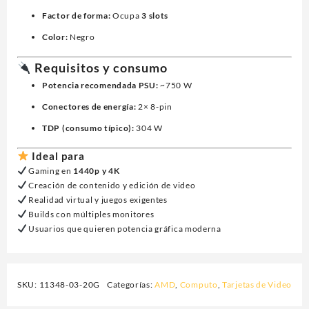
Factor de forma:
Ocupa
3 slots
Color:
Negro
Requisitos y consumo
Potencia recomendada PSU:
~750 W
Conectores de energía:
2× 8-pin
TDP (consumo típico):
304 W
Ideal para
Gaming en
1440p y 4K
Creación de contenido y edición de video
Realidad virtual y juegos exigentes
Builds con múltiples monitores
Usuarios que quieren potencia gráfica moderna
SKU:
11348-03-20G
Categorías:
AMD
,
Computo
,
Tarjetas de Video