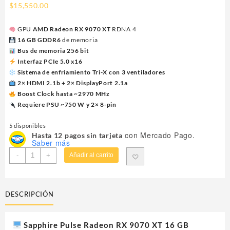
$
15,550.00
GPU
AMD Radeon RX 9070 XT
RDNA 4
16 GB GDDR6
de memoria
Bus de memoria 256 bit
Interfaz PCIe 5.0 x16
Sistema de enfriamiento Tri-X con 3 ventiladores
2× HDMI 2.1b + 2× DisplayPort 2.1a
Boost Clock hasta ~2970 MHz
Requiere PSU ~750 W y 2× 8-pin
5 disponibles
con Mercado Pago.
Hasta 12 pagos sin tarjeta
Saber más
TARJETA
-
+
Añadir al carrito
DE
VIDEO
SAPPHIRE
DESCRIPCIÓN
(11348-
03-
20G)
Sapphire Pulse Radeon RX 9070 XT 16 GB
PULSE