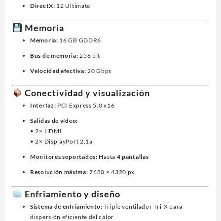
DirectX:
12 Ultimate
Memoria
Memoria:
16 GB GDDR6
Bus de memoria:
256 bit
Velocidad efectiva:
20 Gbps
Conectividad y visualización
Interfaz:
PCI Express 5.0 x16
Salidas de vídeo:
• 2× HDMI
• 2× DisplayPort 2.1a
Monitores soportados:
Hasta
4 pantallas
Resolución máxima:
7680 × 4320 px
Enfriamiento y diseño
Sistema de enfriamiento:
Triple ventilador Tri-X para
dispersión eficiente del calor