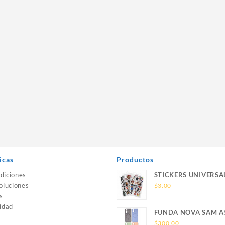
icas
Productos
diciones
STICKERS UNIVERSA
oluciones
$
3.00
s
idad
FUNDA NOVA SAM A
SILICONA SIN SOPO
$
300.00