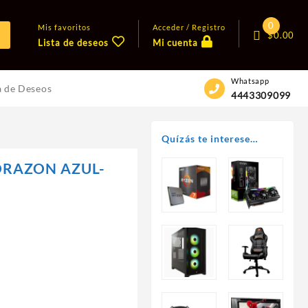
0
Mis favoritos
Acceder / Registro
$
0.00
Lista de deseos
Mi cuenta
Whatsapp
a de Deseos
4443309099
Quízás te interese…
ORAZON AZUL-