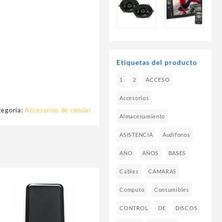
Etiquetas del producto
1
2
ACCESO
Accesorios
tegoría:
Accesorios de celular
Almacenamiento
ASISTENCIA
Audífonos
AÑO
AÑOS
BASES
Cables
CAMARAS
Computo
Consumibles
CONTROL
DE
DISCOS