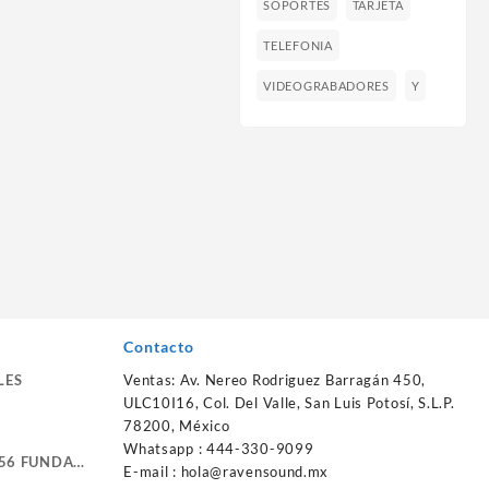
SOPORTES
TARJETA
TELEFONIA
VIDEOGRABADORES
Y
Contacto
LES
Ventas: Av. Nereo Rodriguez Barragán 450,
ULC10I16, Col. Del Valle, San Luis Potosí, S.L.P.
78200, México
Whatsapp : 444-330-9099
56 FUNDA
E-mail :
hola@ravensound.mx
RTE