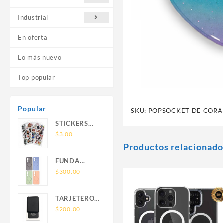
Industrial
En oferta
Lo más nuevo
Top popular
Popular
SKU:
POPSOCKET DE COR
STICKERS
UNIVERSALES
$
3.00
Productos relacionado
FUNDA
NOVA SAM
$
300.00
A56 FUNDA
SILICONA
TARJETERO
SIN SOPORTE
SIN SOPORTE
$
200.00
MAGNETICO
MAGSAFE