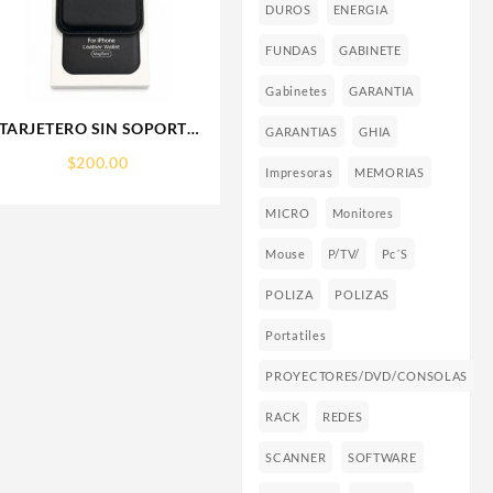
DUROS
ENERGIA
FUNDAS
GABINETE
Gabinetes
GARANTIA
TARJETERO SIN SOPORTE
GARANTIAS
GHIA
MAGSAFE FOR IPHONE
$
200.00
LEATHER WALLET
Impresoras
MEMORIAS
MAGSAFE
MICRO
Monitores
Mouse
P/TV/
Pc´s
POLIZA
POLIZAS
Portatiles
PROYECTORES/DVD/CONSOLAS
RACK
REDES
SCANNER
SOFTWARE