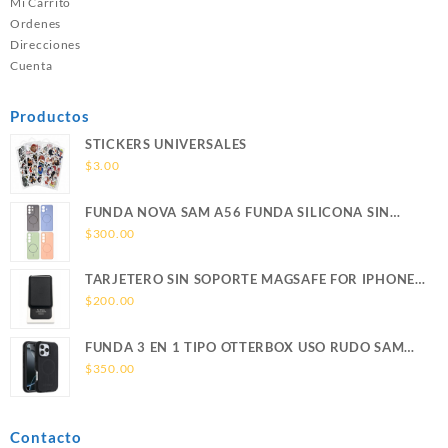
Mi Carrito
Ordenes
Direcciones
Cuenta
Productos
STICKERS UNIVERSALES
$
3.00
FUNDA NOVA SAM A56 FUNDA SILICONA SIN
SOPORTE MAGNETICO SAMSUNG
$
300.00
TARJETERO SIN SOPORTE MAGSAFE FOR IPHONE
LEATHER WALLET MAGSAFE
$
200.00
FUNDA 3 EN 1 TIPO OTTERBOX USO RUDO SAM
S26 ULTRA SAMSUNG S26 ULTRA
$
350.00
Contacto