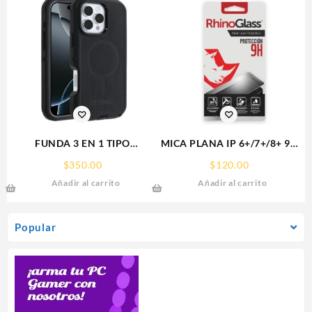
FUNDA 3 EN 1 TIPO
MICA PLANA IP 6+/7+/8+ 9H
OTTERBOX USO RUDO SAM
RHINOGLASS
$
350.00
$
120.00
S26 ULTRA SAMSUNG S26
Añadir al carrito
Añadir al carrito
ULTRA
Popular