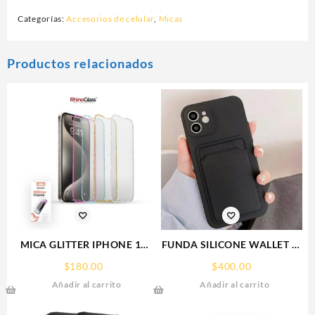
Categorías:
Accesorios de celular
,
Micas
Productos relacionados
MICA GLITTER IPHONE 17
FUNDA SILICONE WALLET IP
PRO MAX/IP 16PROMAX
15 PLUS IPHONE CA
$
180.00
$
400.00
GLITTER FRAME
Añadir al carrito
Añadir al carrito
RHINOGLASS