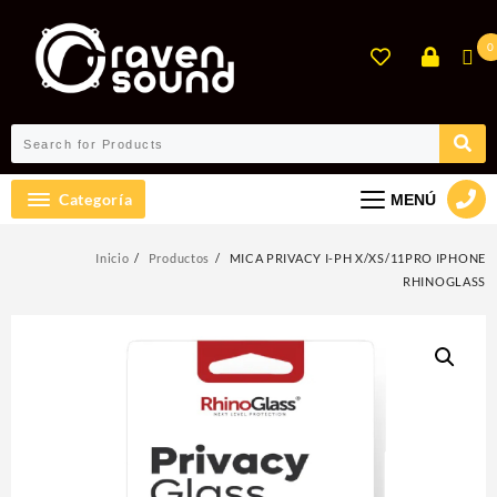
Ir
al
0
contenido
Categoría
MENÚ
Inicio
Productos
MICA PRIVACY I-PH X/XS/11PRO IPHONE
RHINOGLASS