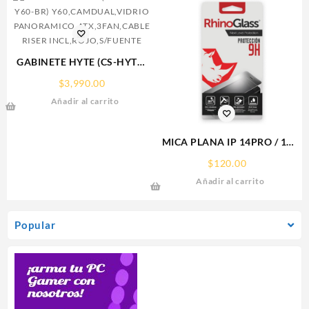
GABINETE HYTE (CS-HYTE-
Y60-BR)
$
3,990.00
Y60,CAMDUAL,VIDRIO
Añadir al carrito
PANORAMICO,ATX,3FAN,CABLE
RISER INCL,ROJO,S/FUENTE
MICA PLANA IP 14PRO / 15
IPHONE 9H RHINOGLASS
$
120.00
Añadir al carrito
Popular