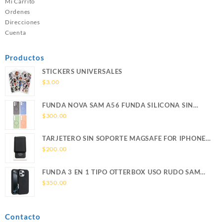
Mi Carrito
Ordenes
Direcciones
Cuenta
Productos
STICKERS UNIVERSALES
$
3.00
FUNDA NOVA SAM A56 FUNDA SILICONA SIN
SOPORTE MAGNETICO SAMSUNG
$
300.00
TARJETERO SIN SOPORTE MAGSAFE FOR IPHONE
LEATHER WALLET MAGSAFE
$
200.00
FUNDA 3 EN 1 TIPO OTTERBOX USO RUDO SAM
S26 ULTRA SAMSUNG S26 ULTRA
$
350.00
Contacto