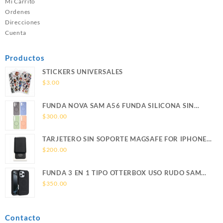
Mi Carrito
Ordenes
Direcciones
Cuenta
Productos
STICKERS UNIVERSALES
$
3.00
FUNDA NOVA SAM A56 FUNDA SILICONA SIN
SOPORTE MAGNETICO SAMSUNG
$
300.00
TARJETERO SIN SOPORTE MAGSAFE FOR IPHONE
LEATHER WALLET MAGSAFE
$
200.00
FUNDA 3 EN 1 TIPO OTTERBOX USO RUDO SAM
S26 ULTRA SAMSUNG S26 ULTRA
$
350.00
Contacto