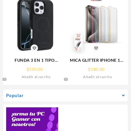
FUNDA 3 EN 1 TIPO
MICA GLITTER IPHONE 17
OTTERBOX USO RUDO SAM
PRO MAX/IP 16PROMAX
$
350.00
$
180.00
S26 ULTRA SAMSUNG S26
GLITTER FRAME
Añadir al carrito
Añadir al carrito
ULTRA
RHINOGLASS
Popular