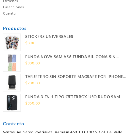
Ordenes
Direcciones
Cuenta
Productos
STICKERS UNIVERSALES
$
3.00
FUNDA NOVA SAM A56 FUNDA SILICONA SIN
SOPORTE MAGNETICO SAMSUNG
$
300.00
TARJETERO SIN SOPORTE MAGSAFE FOR IPHONE
LEATHER WALLET MAGSAFE
$
200.00
FUNDA 3 EN 1 TIPO OTTERBOX USO RUDO SAM
S26 ULTRA SAMSUNG S26 ULTRA
$
350.00
Contacto
Ventas: Av. Nereo Rodriguez Barragán 450, ULC10I16, Col. Del Valle,