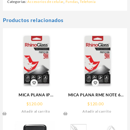
Categorías:
Accesorios de celular
,
Fundas
,
Telefonía
Productos relacionados
MICA PLANA IP
MICA PLANA RME NOTE 60
16PRO/17/17PRO IPHONE
REALME 9H RHINOGLASS
$
120.00
$
120.00
9H RHINOGLASS
Añadir al carrito
Añadir al carrito