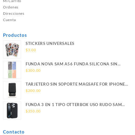
Mi Carrito
Ordenes
Direcciones
Cuenta
Productos
STICKERS UNIVERSALES
$
3.00
FUNDA NOVA SAM A56 FUNDA SILICONA SIN
SOPORTE MAGNETICO SAMSUNG
$
300.00
TARJETERO SIN SOPORTE MAGSAFE FOR IPHONE
LEATHER WALLET MAGSAFE
$
200.00
FUNDA 3 EN 1 TIPO OTTERBOX USO RUDO SAM
S26 ULTRA SAMSUNG S26 ULTRA
$
350.00
Contacto