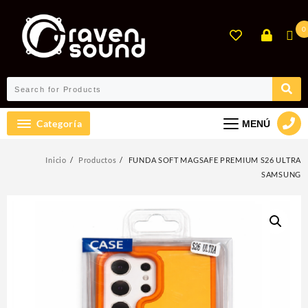
Ir
al
0
contenido
Categoría
MENÚ
Inicio
Productos
FUNDA SOFT MAGSAFE PREMIUM S26 ULTRA
SAMSUNG