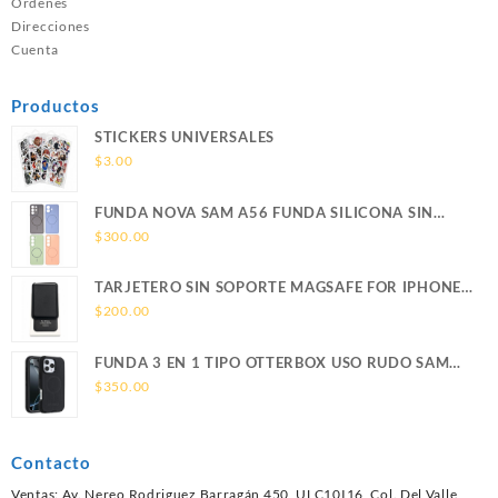
Ordenes
Direcciones
Cuenta
Productos
STICKERS UNIVERSALES
$
3.00
FUNDA NOVA SAM A56 FUNDA SILICONA SIN
SOPORTE MAGNETICO SAMSUNG
$
300.00
TARJETERO SIN SOPORTE MAGSAFE FOR IPHONE
LEATHER WALLET MAGSAFE
$
200.00
FUNDA 3 EN 1 TIPO OTTERBOX USO RUDO SAM
S26 ULTRA SAMSUNG S26 ULTRA
$
350.00
Contacto
Ventas: Av. Nereo Rodriguez Barragán 450, ULC10I16, Col. Del Valle,