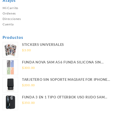
Atajos
Mi Carrito
Ordenes
Direcciones
Cuenta
Productos
STICKERS UNIVERSALES
$
3.00
FUNDA NOVA SAM A56 FUNDA SILICONA SIN
SOPORTE MAGNETICO SAMSUNG
$
300.00
TARJETERO SIN SOPORTE MAGSAFE FOR IPHONE
LEATHER WALLET MAGSAFE
$
200.00
FUNDA 3 EN 1 TIPO OTTERBOX USO RUDO SAM
S26 ULTRA SAMSUNG S26 ULTRA
$
350.00