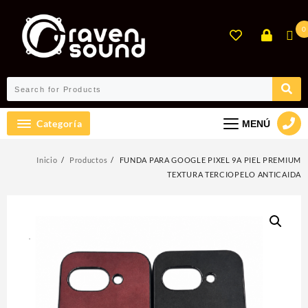
Ir
al
0
contenido
Categoría
MENÚ
Inicio
Productos
FUNDA PARA GOOGLE PIXEL 9A PIEL PREMIUM
TEXTURA TERCIOPELO ANTICAIDA