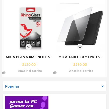
MICA PLANA RME NOTE 60
MICA TABLET XMI PAD SE
REALME 9H RHINOGLASS
11° REDMI SCREEN GLASS
$
120.00
$
280.00
PROTECTOR RHINOGLASS
Añadir al carrito
Añadir al carrito
Popular