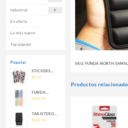
Industrial
En oferta
Lo más nuevo
Top popular
Popular
SKU:
FUNDA NORTH SAMSU
STICKERS
UNIVERSALES
$
3.00
Productos relacionado
FUNDA
NOVA SAM
$
300.00
A56 FUNDA
SILICONA
TARJETERO
SIN SOPORTE
SIN SOPORTE
$
200.00
MAGNETICO
MAGSAFE