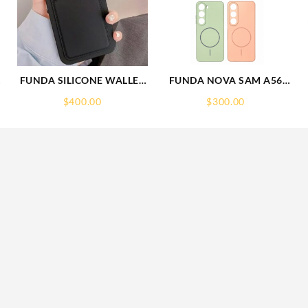
FUNDA SILICONE WALLET
FUNDA NOVA SAM A56
IP 15 PLUS IPHONE CA
FUNDA SILICONA SIN
$
400.00
$
300.00
SOPORTE MAGNETICO
SAMSUNG