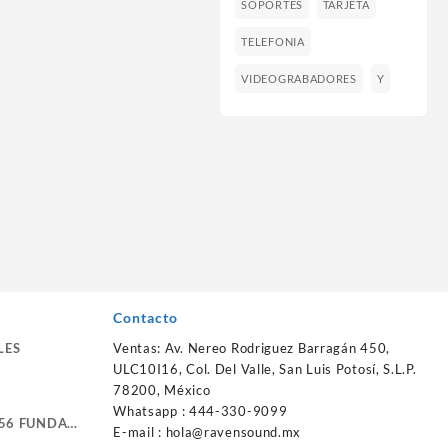
SOPORTES
TARJETA
TELEFONIA
VIDEOGRABADORES
Y
Contacto
LES
Ventas: Av. Nereo Rodriguez Barragán 450,
ULC10I16, Col. Del Valle, San Luis Potosí, S.L.P.
78200, México
Whatsapp : 444-330-9099
56 FUNDA
E-mail :
hola@ravensound.mx
RTE