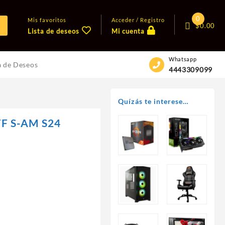
0
Mis favoritos
Acceder / Registro
$
0.00
Lista de deseos
Mi cuenta
Whatsapp
a de Deseos
4443309099
Quízás te interese…
F S-AM S24