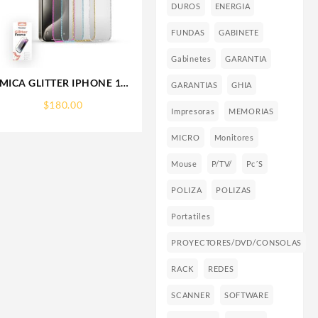
DUROS
ENERGIA
FUNDAS
GABINETE
Gabinetes
GARANTIA
MICA GLITTER IPHONE 17
GARANTIAS
GHIA
PRO MAX/IP 16PROMAX
$
180.00
GLITTER FRAME
Impresoras
MEMORIAS
RHINOGLASS
MICRO
Monitores
Mouse
P/TV/
Pc´s
POLIZA
POLIZAS
Portatiles
PROYECTORES/DVD/CONSOLAS
RACK
REDES
SCANNER
SOFTWARE