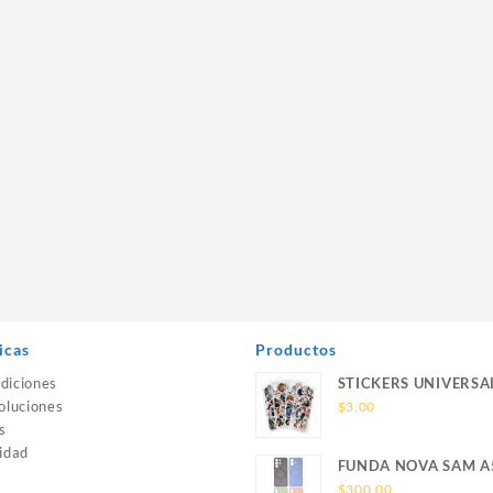
icas
Productos
diciones
STICKERS UNIVERSA
oluciones
$
3.00
s
idad
FUNDA NOVA SAM A
SILICONA SIN SOPO
$
300.00