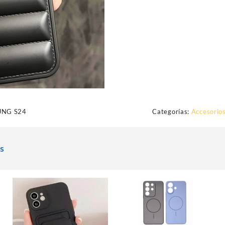
NG S24
Categorías:
Accesorios
s