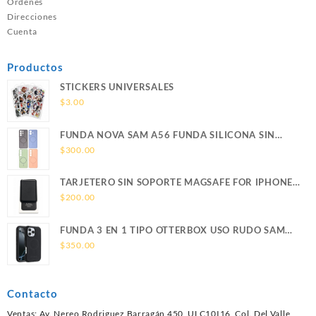
Ordenes
Direcciones
Cuenta
Productos
STICKERS UNIVERSALES
$
3.00
FUNDA NOVA SAM A56 FUNDA SILICONA SIN
SOPORTE MAGNETICO SAMSUNG
$
300.00
TARJETERO SIN SOPORTE MAGSAFE FOR IPHONE
LEATHER WALLET MAGSAFE
$
200.00
FUNDA 3 EN 1 TIPO OTTERBOX USO RUDO SAM
S26 ULTRA SAMSUNG S26 ULTRA
$
350.00
Contacto
Ventas: Av. Nereo Rodriguez Barragán 450, ULC10I16, Col. Del Valle,