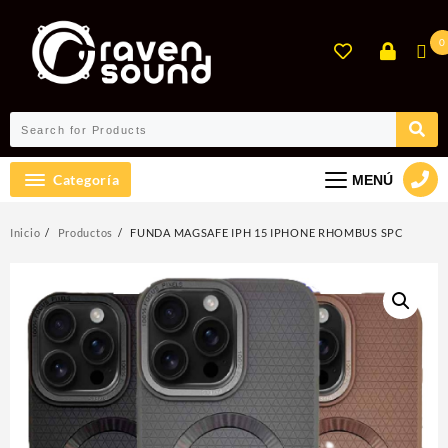
Ir
al
0
contenido
Categoría
MENÚ
Inicio
Productos
FUNDA MAGSAFE IPH 15 IPHONE RHOMBUS SPC