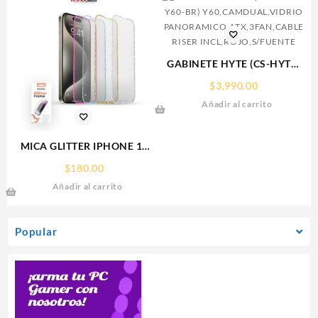
GABINETE HYTE (CS-HYTE-
Y60-BR)
$
3,990.00
Y60,CAMDUAL,VIDRIO
Añadir al carrito
PANORAMICO,ATX,3FAN,CABL
RISER INCL,ROJO,S/FUENTE
MICA GLITTER IPHONE 17
PRO MAX/IP 16PROMAX
$
180.00
GLITTER FRAME
Añadir al carrito
RHINOGLASS
Popular