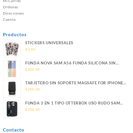
Mi Carrito
Ordenes
Direcciones
Cuenta
Productos
STICKERS UNIVERSALES
$
3.00
FUNDA NOVA SAM A56 FUNDA SILICONA SIN
SOPORTE MAGNETICO SAMSUNG
$
300.00
TARJETERO SIN SOPORTE MAGSAFE FOR IPHONE
LEATHER WALLET MAGSAFE
$
200.00
FUNDA 3 EN 1 TIPO OTTERBOX USO RUDO SAM
S26 ULTRA SAMSUNG S26 ULTRA
$
350.00
Contacto