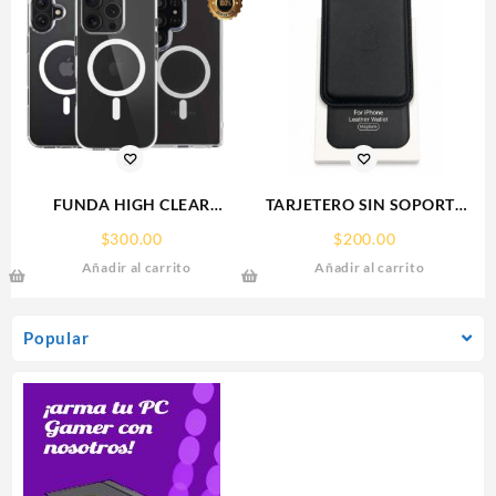
FUNDA HIGH CLEAR
TARJETERO SIN SOPORTE
IPHONE 17 PRO MAX
MAGSAFE FOR IPHONE
$
300.00
$
200.00
WEKOVER
LEATHER WALLET MAGSAFE
Añadir al carrito
Añadir al carrito
Popular