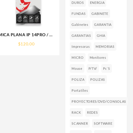
DUROS
ENERGIA
FUNDAS
GABINETE
Gabinetes
GARANTIA
MICA PLANA IP 14PRO / 15
GARANTIAS
GHIA
IPHONE 9H RHINOGLASS
$
120.00
Impresoras
MEMORIAS
MICRO
Monitores
Mouse
P/TV/
Pc´s
POLIZA
POLIZAS
Portatiles
PROYECTORES/DVD/CONSOLAS
RACK
REDES
SCANNER
SOFTWARE