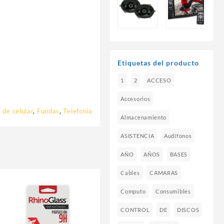
Etiquetas del producto
1
2
ACCESO
Accesorios
 de celular
,
Fundas
,
Telefonía
Almacenamiento
ASISTENCIA
Audífonos
AÑO
AÑOS
BASES
Cables
CAMARAS
Computo
Consumibles
CONTROL
DE
DISCOS