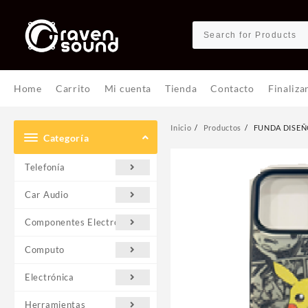
Ir
al
contenido
Home
Carrito
Mi cuenta
Tienda
Contacto
Finaliza
Inicio
Productos
FUNDA DISEÑ
Categoría
Telefonía
Car Audio
Componentes Electrónicos
Computo
Electrónica
Herramientas