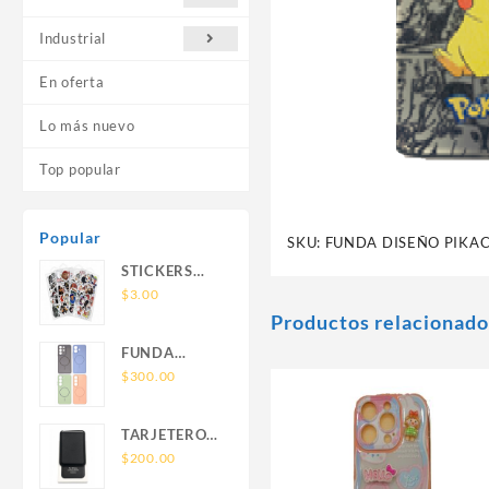
Industrial
En oferta
Lo más nuevo
Top popular
Popular
SKU:
FUNDA DISEÑO PIKA
STICKERS
UNIVERSALES
$
3.00
Productos relacionado
FUNDA
NOVA SAM
$
300.00
A56 FUNDA
SILICONA
TARJETERO
SIN SOPORTE
SIN SOPORTE
$
200.00
MAGNETICO
MAGSAFE