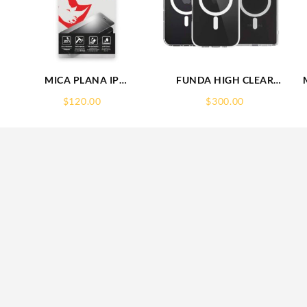
5
MICA PLANA IP
FUNDA HIGH CLEAR
16PRO/17/17PRO IPHONE
IPHONE 15 WEKOVER
$
120.00
$
300.00
9H RHINOGLASS