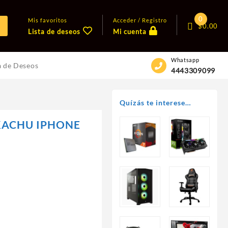
0
Mis favoritos
Acceder / Registro
$
0.00
Lista de deseos
Mi cuenta
Whatsapp
a de Deseos
4443309099
Quízás te interese…
KACHU IPHONE