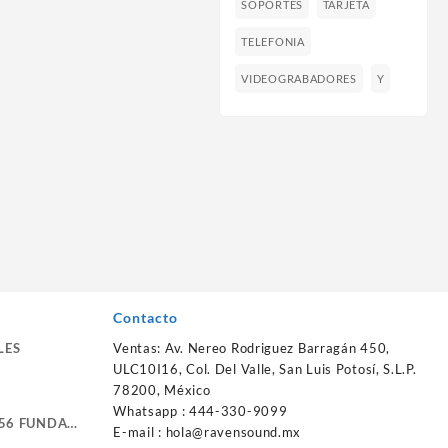
SOPORTES
TARJETA
TELEFONIA
VIDEOGRABADORES
Y
Contacto
LES
Ventas: Av. Nereo Rodriguez Barragán 450,
ULC10I16, Col. Del Valle, San Luis Potosí, S.L.P.
78200, México
Whatsapp : 444-330-9099
56 FUNDA
E-mail :
hola@ravensound.mx
RTE