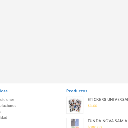
icas
Productos
diciones
STICKERS UNIVERSA
oluciones
$
3.00
s
idad
FUNDA NOVA SAM A
SILICONA SIN SOPO
$
300.00