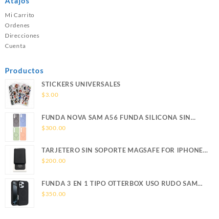
Atajos
Mi Carrito
Ordenes
Direcciones
Cuenta
Productos
STICKERS UNIVERSALES
$
3.00
FUNDA NOVA SAM A56 FUNDA SILICONA SIN
SOPORTE MAGNETICO SAMSUNG
$
300.00
TARJETERO SIN SOPORTE MAGSAFE FOR IPHONE
LEATHER WALLET MAGSAFE
$
200.00
FUNDA 3 EN 1 TIPO OTTERBOX USO RUDO SAM
S26 ULTRA SAMSUNG S26 ULTRA
$
350.00