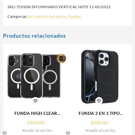
SKU:
FUNDA DIFUMINADO VERTICAL NOTE 11 4G/2022
Categorías:
Accesorios de celular
,
Fundas
Productos relacionados
FUNDA HIGH CLEAR
FUNDA 3 EN 1 TIPO
IPHONE 17 PRO MAX
OTTERBOX USO RUDO SAM
$
300.00
$
350.00
WEKOVER
S26 ULTRA SAMSUNG S26
Añadir al carrito
Añadir al carrito
ULTRA