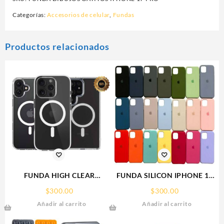
Categorías:
Accesorios de celular
,
Fundas
Productos relacionados
FUNDA HIGH CLEAR
FUNDA SILICON IPHONE 13
IPHONE 15 WEKOVER
SILICONE CASE SPC
$
300.00
$
300.00
Añadir al carrito
Añadir al carrito