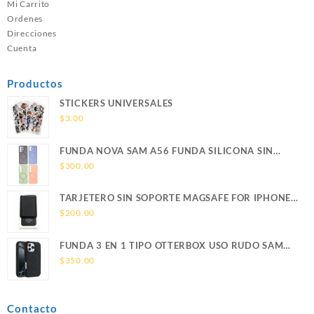
Mi Carrito
Ordenes
Direcciones
Cuenta
Productos
STICKERS UNIVERSALES
$
3.00
FUNDA NOVA SAM A56 FUNDA SILICONA SIN
SOPORTE MAGNETICO SAMSUNG
$
300.00
TARJETERO SIN SOPORTE MAGSAFE FOR IPHONE
LEATHER WALLET MAGSAFE
$
200.00
FUNDA 3 EN 1 TIPO OTTERBOX USO RUDO SAM
S26 ULTRA SAMSUNG S26 ULTRA
$
350.00
Contacto