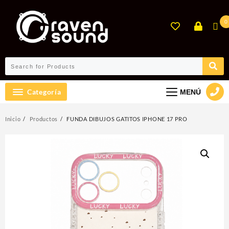
Ir
al
0
contenido
Categoría
MENÚ
Inicio
Productos
FUNDA DIBUJOS GATITOS IPHONE 17 PRO