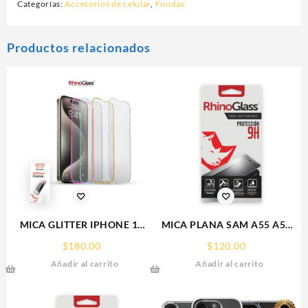
Categorías:
Accesorios de celular
,
Fundas
Productos relacionados
MICA GLITTER IPHONE 17
MICA PLANA SAM A55 A56
PRO MAX/IP 16PROMAX
SAMSUNG 9H RHINOGLASS
$
180.00
$
120.00
GLITTER FRAME
Añadir al carrito
Añadir al carrito
RHINOGLASS