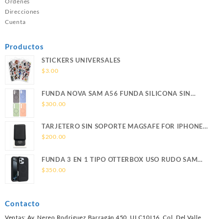
Ordenes
Direcciones
Cuenta
Productos
STICKERS UNIVERSALES
$
3.00
FUNDA NOVA SAM A56 FUNDA SILICONA SIN
SOPORTE MAGNETICO SAMSUNG
$
300.00
TARJETERO SIN SOPORTE MAGSAFE FOR IPHONE
LEATHER WALLET MAGSAFE
$
200.00
FUNDA 3 EN 1 TIPO OTTERBOX USO RUDO SAM
S26 ULTRA SAMSUNG S26 ULTRA
$
350.00
Contacto
Ventas: Av. Nereo Rodriguez Barragán 450, ULC10I16, Col. Del Valle,