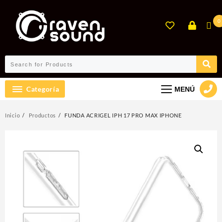
Ir
al
0
contenido
Categoría
MENÚ
Inicio
Productos
FUNDA ACRIGEL IPH 17 PRO MAX IPHONE