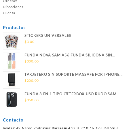
Ordenes
Direcciones
Cuenta
Productos
STICKERS UNIVERSALES
$
3.00
FUNDA NOVA SAM A56 FUNDA SILICONA SIN
SOPORTE MAGNETICO SAMSUNG
$
300.00
TARJETERO SIN SOPORTE MAGSAFE FOR IPHONE
LEATHER WALLET MAGSAFE
$
200.00
FUNDA 3 EN 1 TIPO OTTERBOX USO RUDO SAM
S26 ULTRA SAMSUNG S26 ULTRA
$
350.00
Contacto
Ventas: Av. Nereo Rodriguez Barragán 450, ULC10I16, Col. Del Valle,