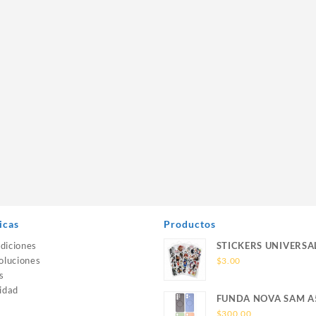
icas
Productos
diciones
STICKERS UNIVERSA
oluciones
$
3.00
s
idad
FUNDA NOVA SAM A
SILICONA SIN SOPO
$
300.00