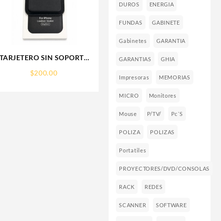
DUROS
ENERGIA
FUNDAS
GABINETE
Gabinetes
GARANTIA
TARJETERO SIN SOPORTE
GARANTIAS
GHIA
MAGSAFE FOR IPHONE
$
200.00
LEATHER WALLET
Impresoras
MEMORIAS
MAGSAFE
MICRO
Monitores
Mouse
P/TV/
Pc´s
POLIZA
POLIZAS
Portatiles
PROYECTORES/DVD/CONSOLAS
RACK
REDES
SCANNER
SOFTWARE