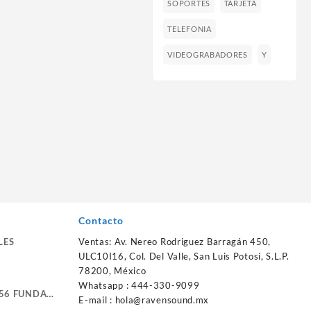
SOPORTES
TARJETA
TELEFONIA
VIDEOGRABADORES
Y
Contacto
LES
Ventas: Av. Nereo Rodriguez Barragán 450,
ULC10I16, Col. Del Valle, San Luis Potosí, S.L.P.
78200, México
Whatsapp : 444-330-9099
56 FUNDA
E-mail :
hola@ravensound.mx
RTE