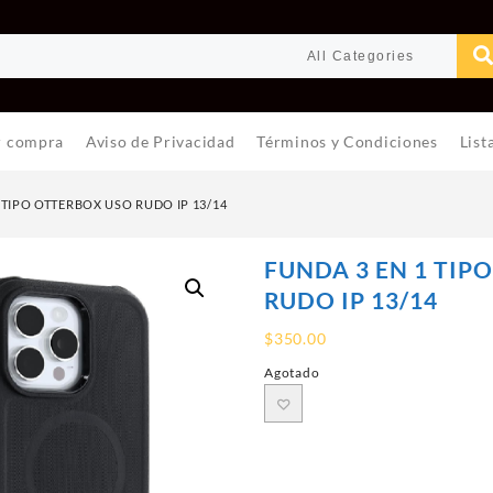
r compra
Aviso de Privacidad
Términos y Condiciones
List
 TIPO OTTERBOX USO RUDO IP 13/14
FUNDA 3 EN 1 TIP
RUDO IP 13/14
$
350.00
Agotado