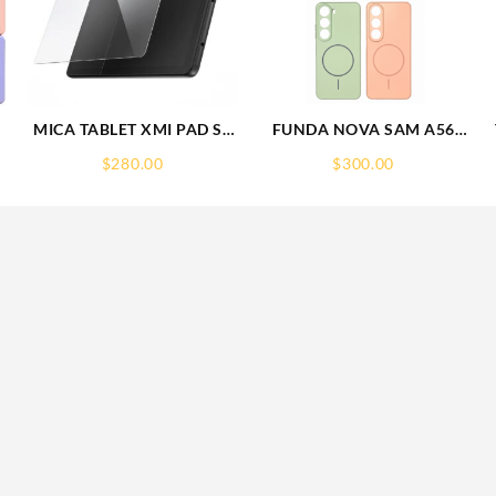
MICA TABLET XMI PAD SE
FUNDA NOVA SAM A56
11° REDMI SCREEN GLASS
FUNDA SILICONA SIN
$
280.00
$
300.00
PROTECTOR RHINOGLASS
SOPORTE MAGNETICO
SAMSUNG