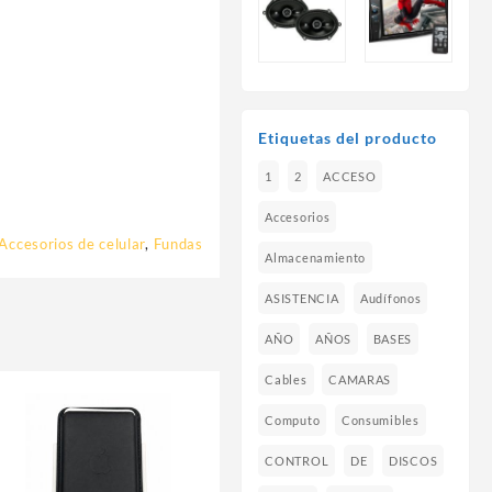
Etiquetas del producto
1
2
ACCESO
Accesorios
Accesorios de celular
,
Fundas
Almacenamiento
ASISTENCIA
Audífonos
AÑO
AÑOS
BASES
Cables
CAMARAS
Computo
Consumibles
CONTROL
DE
DISCOS