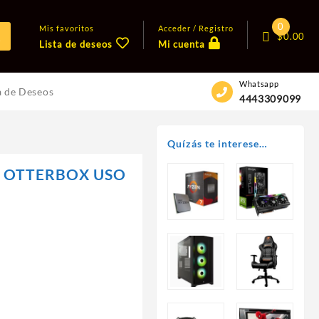
0
Mis favoritos
Acceder / Registro
$
0.00
Lista de deseos
Mi cuenta
Whatsapp
a de Deseos
4443309099
Quízás te interese…
O OTTERBOX USO