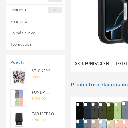
Industrial
En oferta
Lo más nuevo
Top popular
Popular
SKU:
FUNDA 3 EN 1 TIPO 
STICKERS
UNIVERSALES
$
3.00
Productos relacionado
FUNDA
NOVA SAM
$
300.00
A56 FUNDA
SILICONA
TARJETERO
SIN SOPORTE
SIN SOPORTE
$
200.00
MAGNETICO
MAGSAFE