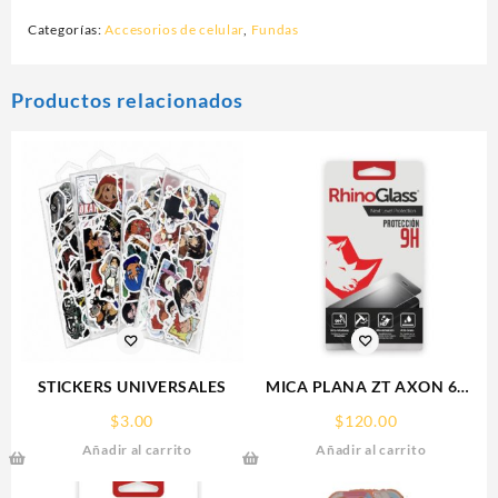
Categorías:
Accesorios de celular
,
Fundas
Productos relacionados
STICKERS UNIVERSALES
MICA PLANA ZT AXON 60
ZTE 9H RHINOGLASS
$
3.00
$
120.00
Añadir al carrito
Añadir al carrito