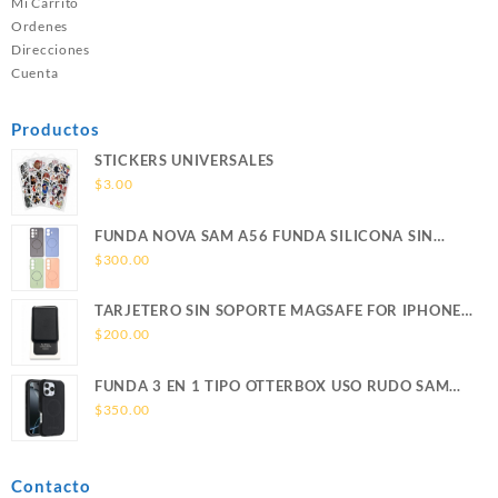
Mi Carrito
Ordenes
Direcciones
Cuenta
Productos
STICKERS UNIVERSALES
$
3.00
FUNDA NOVA SAM A56 FUNDA SILICONA SIN
SOPORTE MAGNETICO SAMSUNG
$
300.00
TARJETERO SIN SOPORTE MAGSAFE FOR IPHONE
LEATHER WALLET MAGSAFE
$
200.00
FUNDA 3 EN 1 TIPO OTTERBOX USO RUDO SAM
S26 ULTRA SAMSUNG S26 ULTRA
$
350.00
Contacto