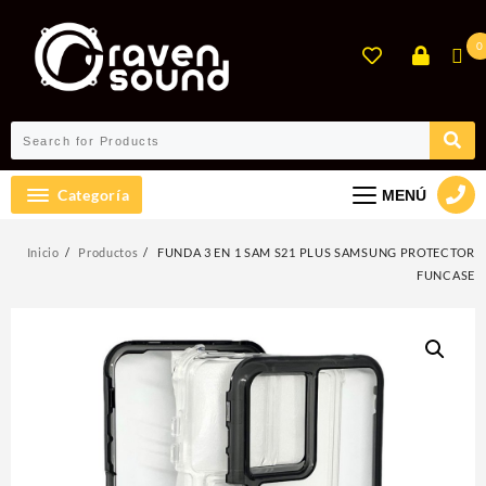
Ir
al
0
contenido
Categoría
MENÚ
Inicio
Productos
FUNDA 3 EN 1 SAM S21 PLUS SAMSUNG PROTECTOR
FUNCASE