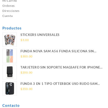
Mi Carrito
Ordenes
Direcciones
Cuenta
Productos
STICKERS UNIVERSALES
$
3.00
FUNDA NOVA SAM A56 FUNDA SILICONA SIN
SOPORTE MAGNETICO SAMSUNG
$
300.00
TARJETERO SIN SOPORTE MAGSAFE FOR IPHONE
LEATHER WALLET MAGSAFE
$
200.00
FUNDA 3 EN 1 TIPO OTTERBOX USO RUDO SAM
S26 ULTRA SAMSUNG S26 ULTRA
$
350.00
Contacto