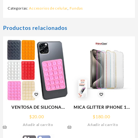
Categorías:
Accesorios de celular
,
Fundas
Productos relacionados
VENTOSA DE SILICONA
MICA GLITTER IPHONE 17
SOPORTE PARA CELULAR
PRO MAX/IP 16PROMAX
$
20.00
$
180.00
GLITTER FRAME
Añadir al carrito
Añadir al carrito
RHINOGLASS