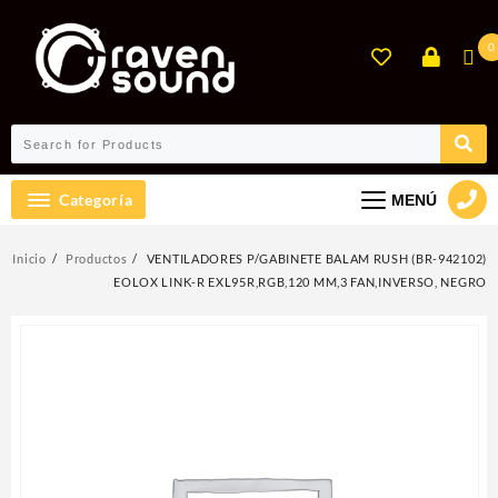
Ir
al
0
contenido
Categoría
MENÚ
Inicio
Productos
VENTILADORES P/GABINETE BALAM RUSH (BR-942102)
EOLOX LINK-R EXL95R,RGB,120 MM,3 FAN,INVERSO, NEGRO