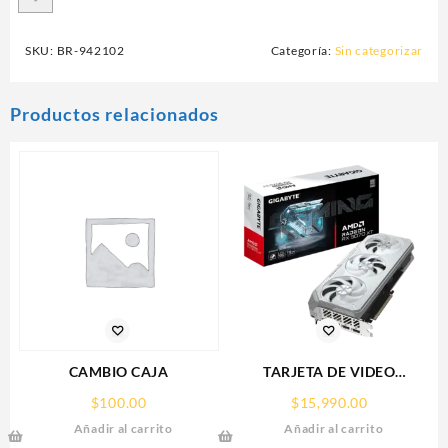
SKU:
BR-942102
Categoría:
Sin categorizar
Productos relacionados
CAMBIO CAJA
TARJETA DE VIDEO
GIGABYTE (GV-
$
100.00
$
15,990.00
R907XGAMINGOCICE-16GD)
Añadir al carrito
Añadir al carrito
RX 9070