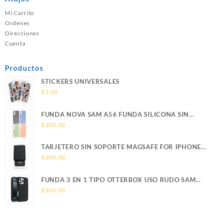
Mi Carrito
Ordenes
Direcciones
Cuenta
Productos
STICKERS UNIVERSALES
$
3.00
FUNDA NOVA SAM A56 FUNDA SILICONA SIN
SOPORTE MAGNETICO SAMSUNG
$
300.00
TARJETERO SIN SOPORTE MAGSAFE FOR IPHONE
LEATHER WALLET MAGSAFE
$
200.00
FUNDA 3 EN 1 TIPO OTTERBOX USO RUDO SAM
S26 ULTRA SAMSUNG S26 ULTRA
$
350.00