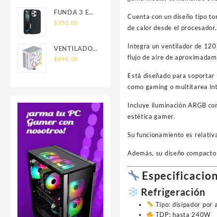
SAMSUNG
FOR IPHONE
FUNDA 3 EN
Cuenta con un diseño tipo tor
LEATHER
1 TIPO
$
350.00
WALLET
de calor desde el procesador.
OTTERBOX
MAGSAFE
USO RUDO
Integra un ventilador de 12
VENTILADOR
SAM S26
flujo de aire de aproximadam
P/CPU
$
990.00
ULTRA
BALAM
SAMSUNG
Está diseñado para soportar
RUSH(BR-
S26 ULTRA
como gaming o multitarea in
942058)HELIUX
PRO
Incluye iluminación ARGB com
HEX50,RGB,4
estética gamer.
PIPAS,TDP
220W,AMD/INTEL,1*FAN
Su funcionamiento es relativ
120MM,PWN
4 PIN+ARGB
Además, su diseño compacto 
3
PIN,BLANCO
Especificacion
Refrigeración
Tipo: disipador por a
TDP: hasta 240W