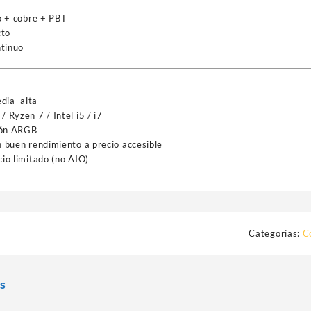
o + cobre + PBT
cto
ntinuo
dia–alta
Ryzen 7 / Intel i5 / i7
ión ARGB
 buen rendimiento a precio accesible
io limitado (no AIO)
Categorías:
C
s