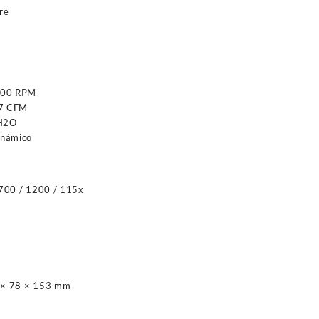
re
2200 RPM
27 CFM
mH2O
inámico
1700 / 1200 / 115x
 × 78 × 153 mm