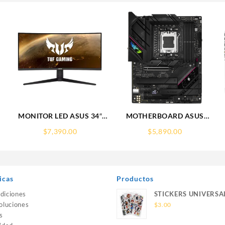
″
MONITOR LED ASUS 34″
MOTHERBOARD ASUS
(VG34VQL1B) TUF GAMING
(ROG STRIX B650E-F
$
7,390.00
$
5,890.00
CURVO,3440X1440,165HZ,1MS,VA,2*HDMI,DP,FREESYNC
GAMING WIFI) SOCKET
DP,3.5MM,4*USB
PREMIUM
AM5,4*DDR5,HDMI,DP,PCIE-
5.0,WIFI6E,ATX
icas
Productos
diciones
STICKERS UNIVERSA
oluciones
$
3.00
s