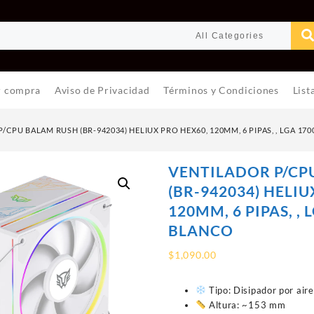
r compra
Aviso de Privacidad
Términos y Condiciones
List
/CPU BALAM RUSH (BR-942034) HELIUX PRO HEX60, 120MM, 6 PIPAS, , LGA 170
VENTILADOR P/CP
(BR-942034) HELIU
120MM, 6 PIPAS, , 
BLANCO
$
1,090.00
Tipo: Disipador por air
Altura: ~153 mm