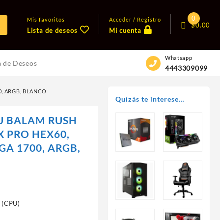
0
Mis favoritos
Acceder / Registro
$
0.00
Lista de deseos
Mi cuenta
Whatsapp
a de Deseos
4443309099
0, ARGB, BLANCO
Quízás te interese…
U BALAM RUSH
X PRO HEX60,
LGA 1700, ARGB,
e (CPU)