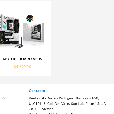
MOTHERBOARD ASUS
(ROG STRIX B650-A
$
4,690.00
GAMING WIFI) SOCKET
AM5,4*DDR5,HDMI,DP,PCIE-
4.0,WIFI6E,ATX
Contacto
LES
Ventas: Av. Nereo Rodriguez Barragán 450,
ULC10I16, Col. Del Valle, San Luis Potosí, S.L.P.
78200, México