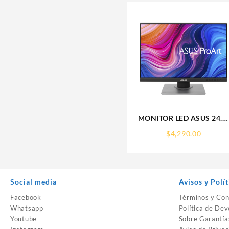
MONITOR LED ASUS 24.1
(PA248QV) PROART
$
4,290.00
1920X1200
75HZ,5MS,IPS,VGA,HDMI,
3.0
Social media
Avisos y Polít
Facebook
Términos y Con
Whatsapp
Política de Dev
Youtube
Sobre Garantía