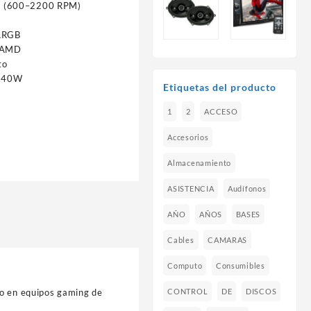
m (600–2200 RPM)
ARGB
y AMD
to
 240W
Etiquetas del producto
1
2
ACCESO
Accesorios
Almacenamiento
ASISTENCIA
Audífonos
AÑO
AÑOS
BASES
Cables
CAMARAS
Computo
Consumibles
do en equipos gaming de
CONTROL
DE
DISCOS