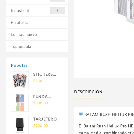
Industrial
En oferta
Lo más nuevo
Top popular
Popular
STICKERS
UNIVERSALES
$
3.00
DESCRIPCIÓN
FUNDA
NOVA SAM
$
300.00
A56 FUNDA
BALAM RUSH HELIUX PR
SILICONA
TARJETERO
SIN SOPORTE
SIN SOPORTE
$
200.00
El Balam Rush Heliux Pro HEX
MAGNETICO
MAGSAFE
gama media, combinando efic