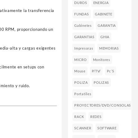
DUROS
ENERGIA
cativamente la transferencia
FUNDAS
GABINETE
Gabinetes
GARANTIA
200 RPM, proporcionando un
GARANTIAS
GHIA
edia-alta y cargas exigentes
Impresoras
MEMORIAS
MICRO
Monitores
cilmente en setups con
Mouse
P/TV/
Pc´s
POLIZA
POLIZAS
imiento y ruido.
Portatiles
PROYECTORES/DVD/CONSOLAS
RACK
REDES
SCANNER
SOFTWARE