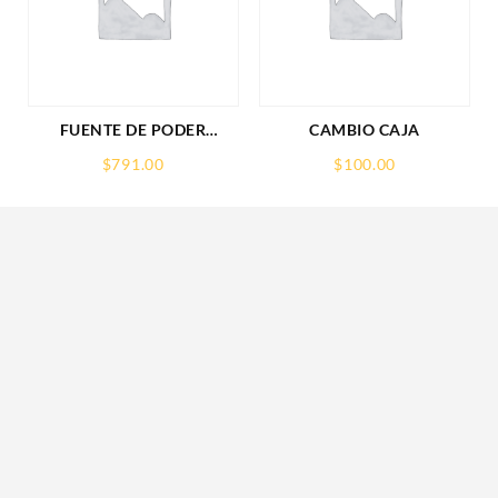
FUENTE DE PODER
CAMBIO CAJA
SAXXON (PSU1210-D9)
$
791.00
$
100.00
REGULADA,12V,10
AMPERES,DISTRIBUIDOR
PARA 9 CAMARAS