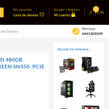
0
Mis favoritos
Acceder / Registro
$
0.00
Lista de deseos
Mi cuenta
Whatsapp
a de Deseos
4443309099
Quízás te interese…
WD 480GB
EEN SN350, PCIE