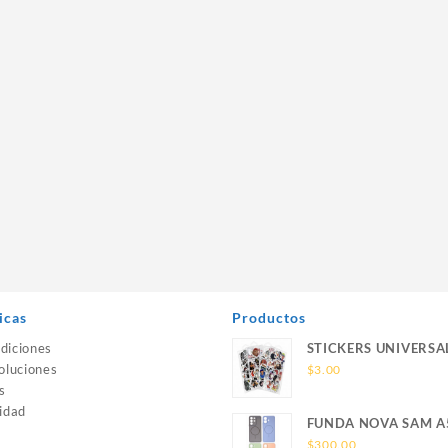
icas
Productos
diciones
STICKERS UNIVERSA
oluciones
$
3.00
s
idad
FUNDA NOVA SAM A
SILICONA SIN SOPO
$
300.00