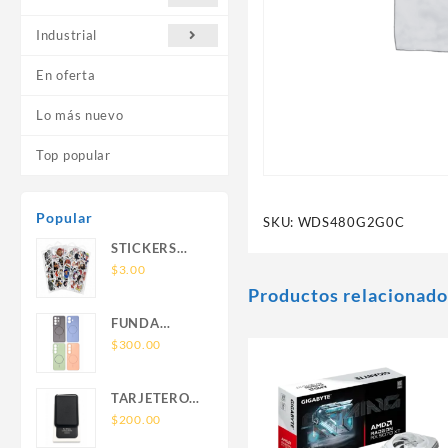
Industrial
En oferta
Lo más nuevo
Top popular
Popular
SKU:
WDS480G2G0C
STICKERS
UNIVERSALES
$
3.00
Productos relacionado
FUNDA
NOVA SAM
$
300.00
A56 FUNDA
SILICONA
TARJETERO
SIN SOPORTE
SIN SOPORTE
$
200.00
MAGNETICO
MAGSAFE