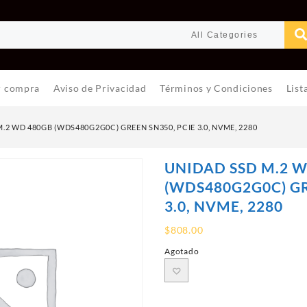
r compra
Aviso de Privacidad
Términos y Condiciones
List
.2 WD 480GB (WDS480G2G0C) GREEN SN350, PCIE 3.0, NVME, 2280
UNIDAD SSD M.2 
(WDS480G2G0C) GR
3.0, NVME, 2280
$
808.00
Agotado