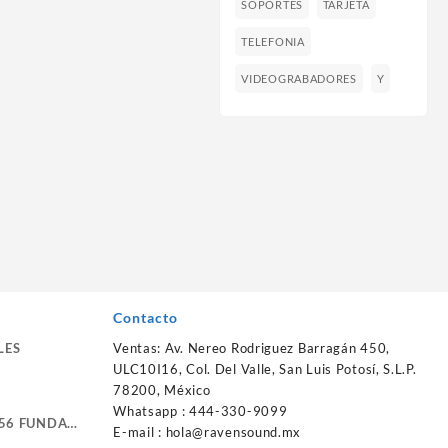
SOPORTES
TARJETA
TELEFONIA
VIDEOGRABADORES
Y
Contacto
LES
Ventas: Av. Nereo Rodriguez Barragán 450,
ULC10I16, Col. Del Valle, San Luis Potosí, S.L.P.
78200, México
Whatsapp : 444-330-9099
56 FUNDA
E-mail :
hola@ravensound.mx
RTE